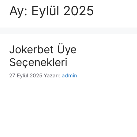
Ay:
Eylül 2025
Jokerbet Üye
Seçenekleri
27 Eylül 2025
Yazarı:
admin