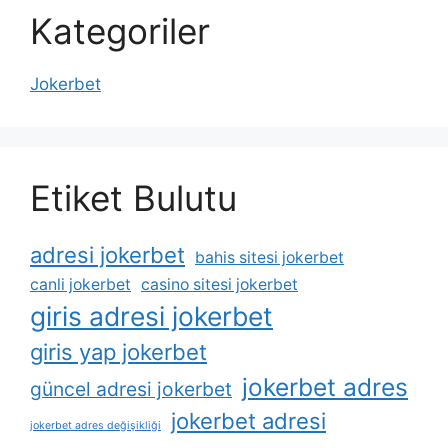
Kategoriler
Jokerbet
Etiket Bulutu
adresi jokerbet
bahis sitesi jokerbet
canli jokerbet
casino sitesi jokerbet
giris adresi jokerbet
giris yap jokerbet
jokerbet adres
güncel adresi jokerbet
jokerbet adresi
jokerbet adres değişikliği