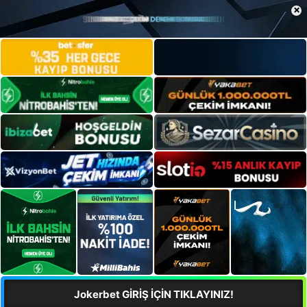
×
Jokerbet GİRİŞ İÇİN TIKLAYINIZ!