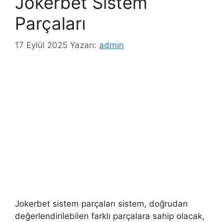
Jokerbet Sistem
Parçaları
17 Eylül 2025
Yazarı:
admin
Jokerbet sistem parçaları sistem, doğrudan
değerlendirilebilen farklı parçalara sahip olacak,