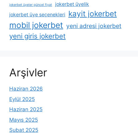
jokerbet üyelik
jokerbet üyeler güncel fiyat
kayit jokerbet
jokerbet üye seçenekleri
mobil jokerbet
yeni adresi jokerbet
yeni giris jokerbet
Arşivler
Haziran 2026
Eylül 2025
Haziran 2025
Mayıs 2025
Şubat 2025