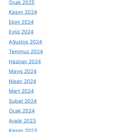
Ocak 2025
Kasım 2024
Ekim 2024
Eylül 2024
Ağustos 2024
Temmuz 2024
Haziran 2024
Mayıs 2024
Nisan 2024
Mart 2024
Şubat 2024
Ocak 2024
Aralık 2023
Kasım 2023