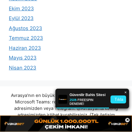
Ekim 2023
Eylül 2023
Ağustos 2023
Temmuz 2023
Haziran 2023
Mayıs 2023
Nisan 2023
Avrasya'nın en büyük reklam platformunda olmak için
Microsoft Teams:
reklam@avrasyamarketing.com
adresimizden veya Telegram: @Avrasyamarketing
adresimizden irtibat kurabilirsiniz. (Tek iletişim
×
adreslerimiz teams / telegram ve mail adresimizdir.
Harici hiçbir iletişim adresimiz bulunmamaktadır.