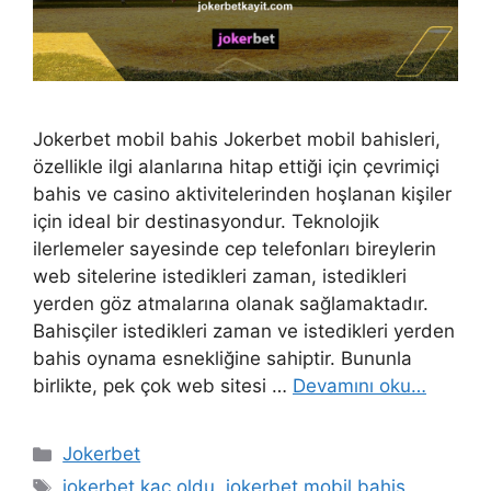
Jokerbet mobil bahis Jokerbet mobil bahisleri,
özellikle ilgi alanlarına hitap ettiği için çevrimiçi
bahis ve casino aktivitelerinden hoşlanan kişiler
için ideal bir destinasyondur. Teknolojik
ilerlemeler sayesinde cep telefonları bireylerin
web sitelerine istedikleri zaman, istedikleri
yerden göz atmalarına olanak sağlamaktadır.
Bahisçiler istedikleri zaman ve istedikleri yerden
bahis oynama esnekliğine sahiptir. Bununla
birlikte, pek çok web sitesi …
Devamını oku…
Kategoriler
Jokerbet
Etiketler
jokerbet kaç oldu
,
jokerbet mobil bahis
,