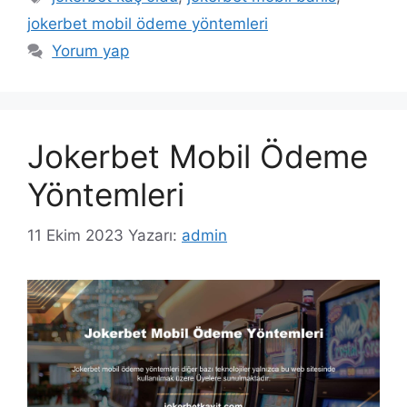
jokerbet mobil ödeme yöntemleri
Yorum yap
Jokerbet Mobil Ödeme
Yöntemleri
11 Ekim 2023
Yazarı:
admin