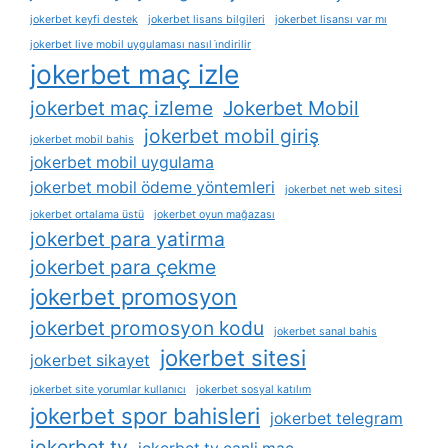
jokerbet keyfi destek
jokerbet lisans bilgileri
jokerbet lisansı var mı
jokerbet live mobil uygulaması nasıl i̇ndirilir
jokerbet maç izle
jokerbet maç izleme
Jokerbet Mobil
jokerbet mobil giriş
jokerbet mobil bahis
jokerbet mobil uygulama
jokerbet mobil ödeme yöntemleri
jokerbet net web sitesi
jokerbet ortalama üstü
jokerbet oyun mağazası
jokerbet para yatirma
jokerbet para çekme
jokerbet promosyon
jokerbet promosyon kodu
jokerbet sanal bahis
jokerbet sitesi
jokerbet sikayet
jokerbet site yorumlar kullanıcı
jokerbet sosyal katılım
jokerbet spor bahisleri
jokerbet telegram
jokerbet tv