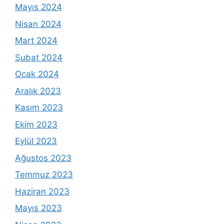
Mayıs 2024
Nisan 2024
Mart 2024
Şubat 2024
Ocak 2024
Aralık 2023
Kasım 2023
Ekim 2023
Eylül 2023
Ağustos 2023
Temmuz 2023
Haziran 2023
Mayıs 2023