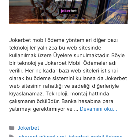
Jokerbet mobil ödeme yöntemleri diğer bazı
teknolojiler yalnızca bu web sitesinde
kullanılmak üzere Üyelere sunulmaktadır. Böyle
bir teknolojiye Jokerbet Mobil Ödemeler adı
verilir. Her ne kadar bazı web siteleri istisnai
olarak bu ödeme sistemini kullansa da Jokerbet
web sitesinin rahatlığı ve sadeliği diğerleriyle
kıyaslanamaz. Teknoloji, montaj hattında
çalışmanın ödülüdür. Banka hesabına para
yatırmayı gerektirmiyor ve …
Devamını oku…
Kategoriler
Jokerbet
Etiketler