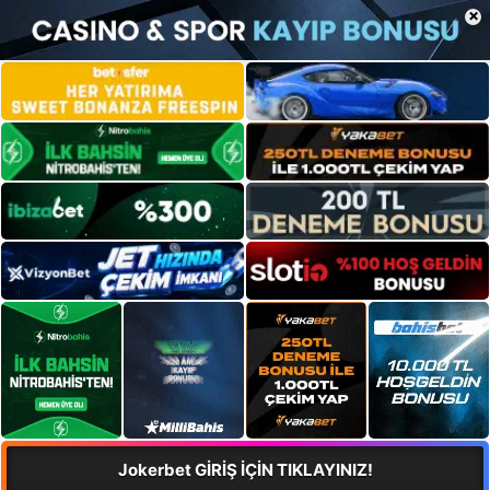
×
Jokerbet GİRİŞ İÇİN TIKLAYINIZ!