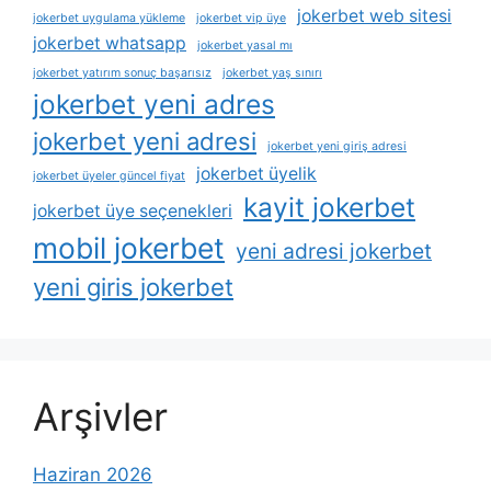
jokerbet web sitesi
jokerbet uygulama yükleme
jokerbet vip üye
jokerbet whatsapp
jokerbet yasal mı
jokerbet yatırım sonuç başarısız
jokerbet yaş sınırı
jokerbet yeni adres
jokerbet yeni adresi
jokerbet yeni giriş adresi
jokerbet üyelik
jokerbet üyeler güncel fiyat
kayit jokerbet
jokerbet üye seçenekleri
mobil jokerbet
yeni adresi jokerbet
yeni giris jokerbet
Arşivler
Haziran 2026