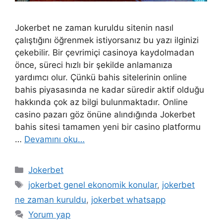
Jokerbet ne zaman kuruldu sitenin nasıl
çalıştığını öğrenmek istiyorsanız bu yazı ilginizi
çekebilir. Bir çevrimiçi casinoya kaydolmadan
önce, süreci hızlı bir şekilde anlamanıza
yardımcı olur. Çünkü bahis sitelerinin online
bahis piyasasında ne kadar süredir aktif olduğu
hakkında çok az bilgi bulunmaktadır. Online
casino pazarı göz önüne alındığında Jokerbet
bahis sitesi tamamen yeni bir casino platformu
…
Devamını oku…
Kategoriler
Jokerbet
Etiketler
jokerbet genel ekonomik konular
,
jokerbet
ne zaman kuruldu
,
jokerbet whatsapp
Yorum yap