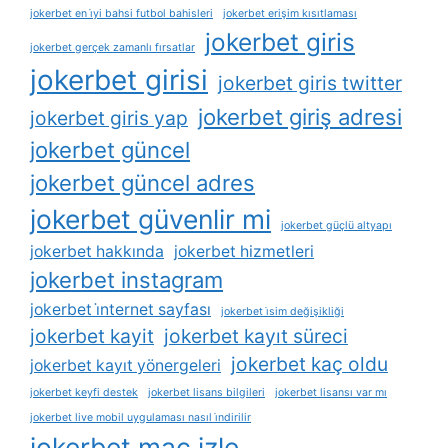
jokerbet en i̇yi bahsi futbol bahisleri
jokerbet erişim kısıtlaması
jokerbet giris
jokerbet gerçek zamanlı fırsatlar
jokerbet girisi
jokerbet giris twitter
jokerbet giriş adresi
jokerbet giris yap
jokerbet güncel
jokerbet güncel adres
jokerbet güvenlir mi
jokerbet güçlü altyapı
jokerbet hakkında
jokerbet hizmetleri
jokerbet instagram
jokerbet i̇nternet sayfası
jokerbet i̇sim değişikliği
jokerbet kayit
jokerbet kayıt süreci
jokerbet kaç oldu
jokerbet kayıt yönergeleri
jokerbet keyfi destek
jokerbet lisans bilgileri
jokerbet lisansı var mı
jokerbet live mobil uygulaması nasıl i̇ndirilir
jokerbet maç izle