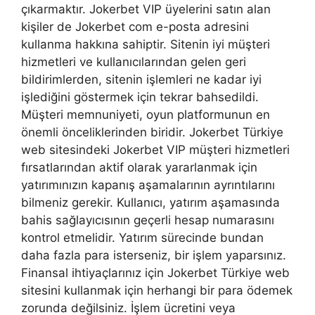
çıkarmaktır. Jokerbet VIP üyelerini satın alan
kişiler de Jokerbet com e-posta adresini
kullanma hakkına sahiptir. Sitenin iyi müşteri
hizmetleri ve kullanıcılarından gelen geri
bildirimlerden, sitenin işlemleri ne kadar iyi
işlediğini göstermek için tekrar bahsedildi.
Müşteri memnuniyeti, oyun platformunun en
önemli önceliklerinden biridir. Jokerbet Türkiye
web sitesindeki Jokerbet VIP müşteri hizmetleri
fırsatlarından aktif olarak yararlanmak için
yatırımınızın kapanış aşamalarının ayrıntılarını
bilmeniz gerekir. Kullanıcı, yatırım aşamasında
bahis sağlayıcısının geçerli hesap numarasını
kontrol etmelidir. Yatırım sürecinde bundan
daha fazla para isterseniz, bir işlem yaparsınız.
Finansal ihtiyaçlarınız için Jokerbet Türkiye web
sitesini kullanmak için herhangi bir para ödemek
zorunda değilsiniz. İşlem ücretini veya