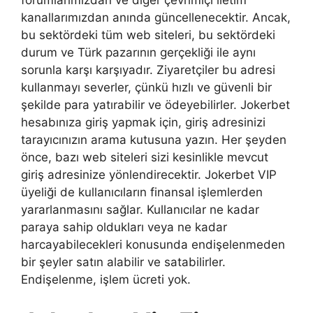
forumlarımızdan ve diğer çevrimiçi iletim
kanallarımızdan anında güncellenecektir. Ancak,
bu sektördeki tüm web siteleri, bu sektördeki
durum ve Türk pazarının gerçekliği ile aynı
sorunla karşı karşıyadır. Ziyaretçiler bu adresi
kullanmayı severler, çünkü hızlı ve güvenli bir
şekilde para yatırabilir ve ödeyebilirler. Jokerbet
hesabınıza giriş yapmak için, giriş adresinizi
tarayıcınızın arama kutusuna yazın. Her şeyden
önce, bazı web siteleri sizi kesinlikle mevcut
giriş adresinize yönlendirecektir. Jokerbet VIP
üyeliği de kullanıcıların finansal işlemlerden
yararlanmasını sağlar. Kullanıcılar ne kadar
paraya sahip oldukları veya ne kadar
harcayabilecekleri konusunda endişelenmeden
bir şeyler satın alabilir ve satabilirler.
Endişelenme, işlem ücreti yok.