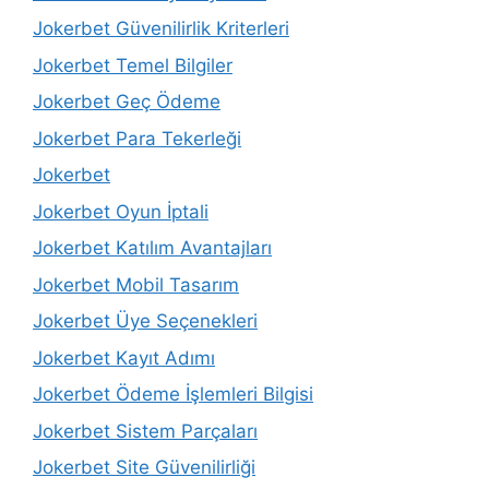
Jokerbet Güvenilirlik Kriterleri
Jokerbet Temel Bilgiler
Jokerbet Geç Ödeme
Jokerbet Para Tekerleği
Jokerbet
Jokerbet Oyun İptali
Jokerbet Katılım Avantajları
Jokerbet Mobil Tasarım
Jokerbet Üye Seçenekleri
Jokerbet Kayıt Adımı
Jokerbet Ödeme İşlemleri Bilgisi
Jokerbet Sistem Parçaları
Jokerbet Site Güvenilirliği