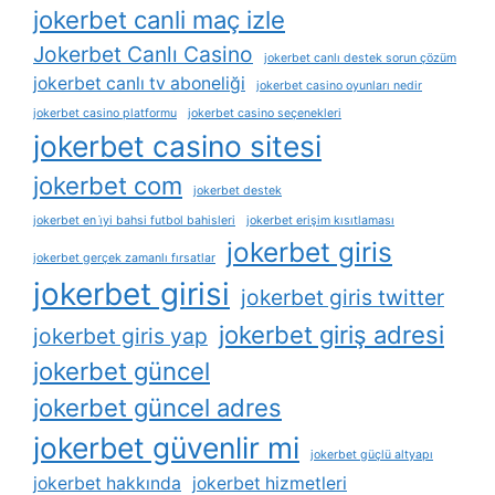
jokerbet canli maç izle
Jokerbet Canlı Casino
jokerbet canlı destek sorun çözüm
jokerbet canlı tv aboneliği
jokerbet casino oyunları nedir
jokerbet casino platformu
jokerbet casino seçenekleri
jokerbet casino sitesi
jokerbet com
jokerbet destek
jokerbet en i̇yi bahsi futbol bahisleri
jokerbet erişim kısıtlaması
jokerbet giris
jokerbet gerçek zamanlı fırsatlar
jokerbet girisi
jokerbet giris twitter
jokerbet giriş adresi
jokerbet giris yap
jokerbet güncel
jokerbet güncel adres
jokerbet güvenlir mi
jokerbet güçlü altyapı
jokerbet hakkında
jokerbet hizmetleri