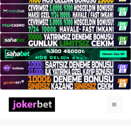
İçeriğe
atla
Menü