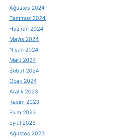
Ağustos 2024
Temmuz 2024
Haziran 2024
Mayıs 2024
Nisan 2024
Mart 2024
Şubat 2024
Ocak 2024
Aralık 2023
Kasım 2023
Ekim 2023
Eylül 2023
Ağustos 2023