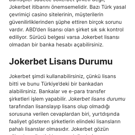
Jokerbet itibarını önemsemelidir. Bazı Türk yasal
çevrimiçi casino sitelerinin, müşterilerin
güvenilirliklerinden şüphe ettiren birçok sorunu
vardır. ABD’den lisansı olan şirket sık sık kontrol
ediliyor. Sürücü belgesi varsa Jokerbet lisansı
olmadan bir banka hesabı açabilirsiniz.
Jokerbet Lisans Durumu
Jokerbet şimdi kullanabilirsiniz, çünkü lisans
bitti ve bunu Türkiye’deki bir bankadan
alabilirsiniz. Bankalar ve e-para transfer
şirketleri işlem yapabilir.
Jokerbet lisans durumu
tarafından lisanslayıp lisans olup olmadığı
sorusuna verilen cevaplardan biri, yurtdışında
faaliyet gösteren şirketlerin elindeki lisansların
pahalı lisanslar olmasıdır. Jokerbet gözün