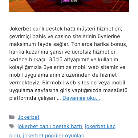
Jokerbet canlı destek hattı müşteri hizmetleri,
çevrimiçi bahis ve casino sitelerinin üyelerine
maksimum fayda sağlar. Tonlarca harika bonus,
harika kazanma şansı ve ücretsiz hizmetler
sadece birkaçı. Güçlü altyapımız ve kullanım
kolaylığımızla üyelerimize mobil web sitemiz ve
mobil uygulamalarımız üzerinden de hizmet
vermekteyiz. Bir mobil web sitesine veya mobil
uygulama sayfasına giriş yaptığınızda masaüstü
platformda çalışan …
Devamını oku…
Kategoriler
Jokerbet
Etiketler
jokerbet canlı destek hattı
,
jokerbet kaç
oldu
,
jokerbet popüler oyunları