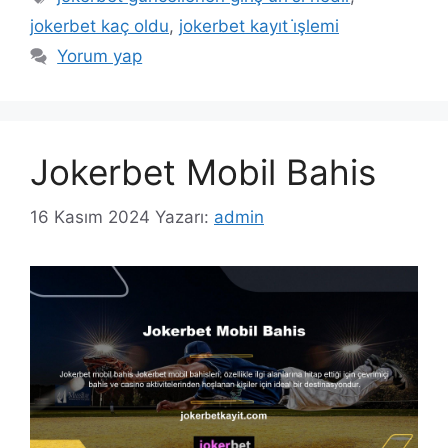
jokerbet kaç oldu
,
jokerbet kayıt i̇şlemi
Yorum yap
Jokerbet Mobil Bahis
16 Kasım 2024
Yazarı:
admin