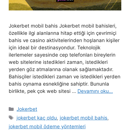
Jokerbet mobil bahis Jokerbet mobil bahisleri,
özellikle ilgi alanlarına hitap ettiği için çevrimiçi
bahis ve casino aktivitelerinden hoşlanan kişiler
için ideal bir destinasyondur. Teknolojik
ilerlemeler sayesinde cep telefonları bireylerin
web sitelerine istedikleri zaman, istedikleri
yerden göz atmalarına olanak sağlamaktadır.
Bahisçiler istedikleri zaman ve istedikleri yerden
bahis oynama esnekliğine sahiptir. Bununla
birlikte, pek çok web sitesi …
Devamını oku…
Kategoriler
Jokerbet
Etiketler
jokerbet kaç oldu
,
jokerbet mobil bahis
,
jokerbet mobil ödeme yöntemleri