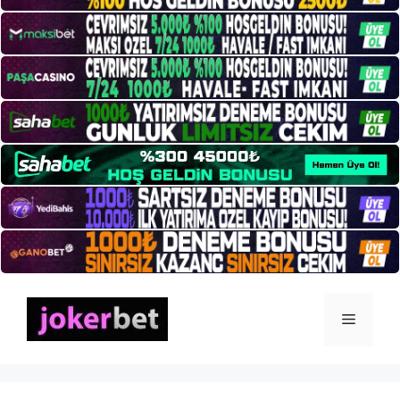
İçeriğe
atla
Menü