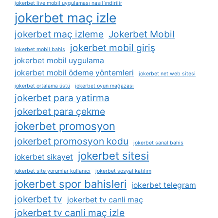
jokerbet live mobil uygulaması nasıl i̇ndirilir
jokerbet maç izle
jokerbet maç izleme
Jokerbet Mobil
jokerbet mobil giriş
jokerbet mobil bahis
jokerbet mobil uygulama
jokerbet mobil ödeme yöntemleri
jokerbet net web sitesi
jokerbet ortalama üstü
jokerbet oyun mağazası
jokerbet para yatirma
jokerbet para çekme
jokerbet promosyon
jokerbet promosyon kodu
jokerbet sanal bahis
jokerbet sitesi
jokerbet sikayet
jokerbet site yorumlar kullanıcı
jokerbet sosyal katılım
jokerbet spor bahisleri
jokerbet telegram
jokerbet tv
jokerbet tv canli maç
jokerbet tv canli maç izle