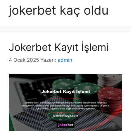
jokerbet kaç oldu
Jokerbet Kayıt İşlemi
4 Ocak 2025
Yazarı:
admin