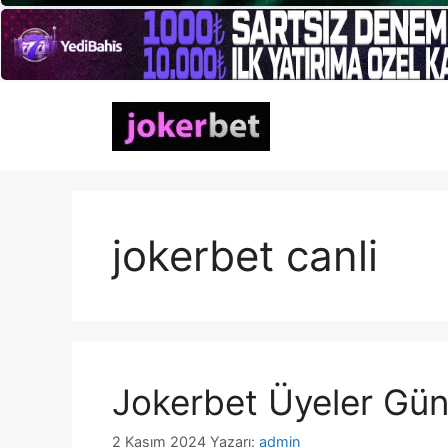
İçeriğe
atla
jokerbet canli
Jokerbet Üyeler Gün
2 Kasım 2024
Yazarı:
admin