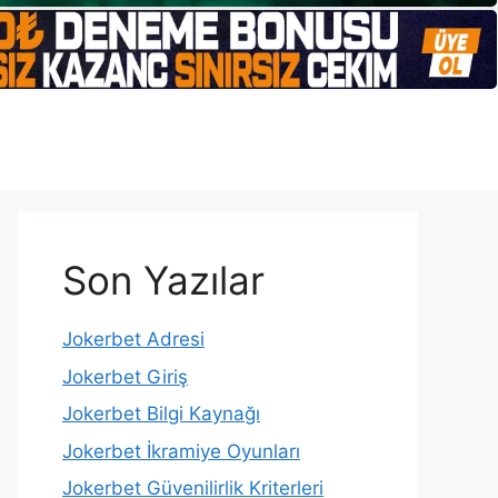
Son Yazılar
Jokerbet Adresi
Jokerbet Giriş
Jokerbet Bilgi Kaynağı
Jokerbet İkramiye Oyunları
Jokerbet Güvenilirlik Kriterleri