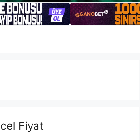
cel Fiyat