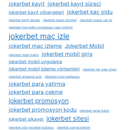
jokerbet kayit
jokerbet kayıt süreci
jokerbet kaç oldu
jokerbet kayıt yönergeleri
jokerbet keyfi destek
jokerbet lisans bilgileri
jokerbet lisansı var mı
jokerbet live mobil uygulaması nasıl i̇ndirilir
jokerbet maç izle
jokerbet maç izleme
Jokerbet Mobil
jokerbet mobil giriş
jokerbet mobil bahis
jokerbet mobil uygulama
jokerbet mobil ödeme yöntemleri
jokerbet net web sitesi
jokerbet ortalama üstü
jokerbet oyun mağazası
jokerbet para yatirma
jokerbet para çekme
jokerbet promosyon
jokerbet promosyon kodu
jokerbet sanal bahis
jokerbet sitesi
jokerbet sikayet
jokerbet site yorumlar kullanıcı
jokerbet sosyal katılım