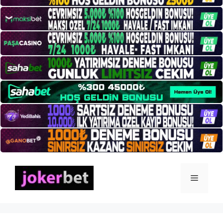
İçeriğe
atla
Menü