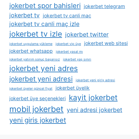
jokerbet spor bahisleri
jokerbet telegram
jokerbet tv
jokerbet tv canli maç
jokerbet tv canli maç izle
jokerbet tv izle
jokerbet twitter
jokerbet web sitesi
jokerbet uygulama yükleme
jokerbet vip üye
jokerbet whatsapp
jokerbet yasal mı
jokerbet yatırım sonuç başarısız
jokerbet yaş sınırı
jokerbet yeni adres
jokerbet yeni adresi
jokerbet yeni giriş adresi
jokerbet üyelik
jokerbet üyeler güncel fiyat
kayit jokerbet
jokerbet üye seçenekleri
mobil jokerbet
yeni adresi jokerbet
yeni giris jokerbet