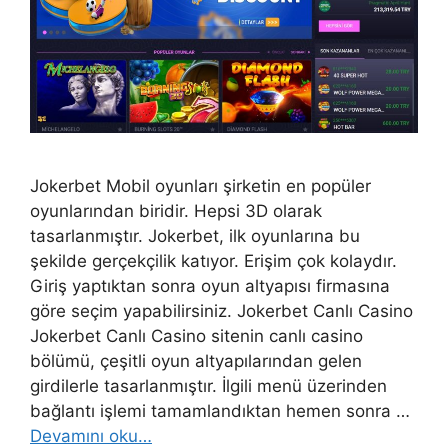
Jokerbet Mobil oyunları şirketin en popüler
oyunlarından biridir. Hepsi 3D olarak
tasarlanmıştır. Jokerbet, ilk oyunlarına bu
şekilde gerçekçilik katıyor. Erişim çok kolaydır.
Giriş yaptıktan sonra oyun altyapısı firmasına
göre seçim yapabilirsiniz. Jokerbet Canlı Casino
Jokerbet Canlı Casino sitenin canlı casino
bölümü, çeşitli oyun altyapılarından gelen
girdilerle tasarlanmıştır. İlgili menü üzerinden
bağlantı işlemi tamamlandıktan hemen sonra …
Devamını oku…