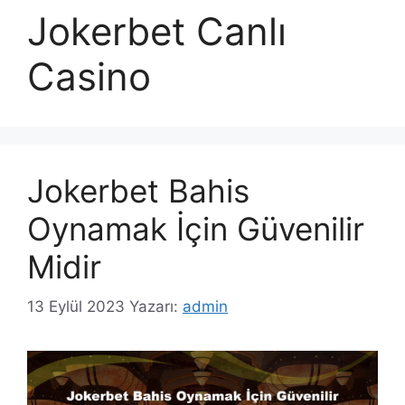
Jokerbet Canlı
Casino
Jokerbet Bahis
Oynamak İçin Güvenilir
Midir
13 Eylül 2023
Yazarı:
admin