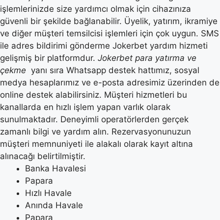
işlemlerinizde size yardımcı olmak için cihazınıza
güvenli bir şekilde bağlanabilir. Üyelik, yatırım, ikramiye
ve diğer müşteri temsilcisi işlemleri için çok uygun. SMS
ile adres bildirimi gönderme Jokerbet yardım hizmeti
gelişmiş bir platformdur.
Jokerbet para yatırma ve
çekme
yanı sıra Whatsapp destek hattımız, sosyal
medya hesaplarımız ve e-posta adresimiz üzerinden de
online destek alabilirsiniz. Müşteri hizmetleri bu
kanallarda en hızlı işlem yapan varlık olarak
sunulmaktadır. Deneyimli operatörlerden gerçek
zamanlı bilgi ve yardım alın. Rezervasyonunuzun
müşteri memnuniyeti ile alakalı olarak kayıt altına
alınacağı belirtilmiştir.
Banka Havalesi
Papara
Hızlı Havale
Anında Havale
Papara