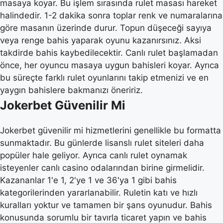
masaya koyar. Bu işlem sırasında rulet masası hareket
halindedir. 1-2 dakika sonra toplar renk ve numaralarına
göre masanın üzerinde durur. Topun düşeceği sayıya
veya renge bahis yaparak oyunu kazanırsınız. Aksi
takdirde bahis kaybedilecektir. Canlı rulet başlamadan
önce, her oyuncu masaya uygun bahisleri koyar. Ayrıca
bu süreçte farklı rulet oyunlarını takip etmenizi ve en
yaygın bahislere bakmanızı öneririz.
Jokerbet Güvenilir Mi
Jokerbet güvenilir mi hizmetlerini genellikle bu formatta
sunmaktadır. Bu günlerde lisanslı rulet siteleri daha
popüler hale geliyor. Ayrıca canlı rulet oynamak
isteyenler canlı casino odalarından birine girmelidir.
Kazananlar 1'e 1, 2'ye 1 ve 36'ya 1 gibi bahis
kategorilerinden yararlanabilir. Ruletin katı ve hızlı
kuralları yoktur ve tamamen bir şans oyunudur. Bahis
konusunda sorumlu bir tavırla ticaret yapın ve bahis