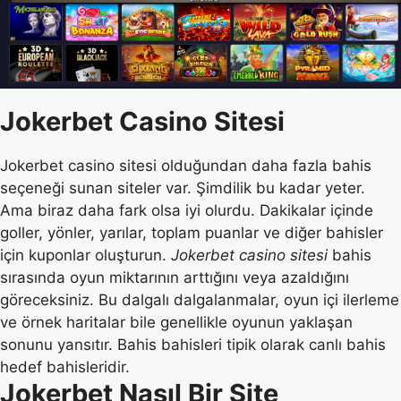
Jokerbet Casino Sitesi
Jokerbet casino sitesi olduğundan daha fazla bahis
seçeneği sunan siteler var. Şimdilik bu kadar yeter.
Ama biraz daha fark olsa iyi olurdu. Dakikalar içinde
goller, yönler, yarılar, toplam puanlar ve diğer bahisler
için kuponlar oluşturun.
Jokerbet casino sitesi
bahis
sırasında oyun miktarının arttığını veya azaldığını
göreceksiniz. Bu dalgalı dalgalanmalar, oyun içi ilerleme
ve örnek haritalar bile genellikle oyunun yaklaşan
sonunu yansıtır. Bahis bahisleri tipik olarak canlı bahis
hedef bahisleridir.
Jokerbet Nasıl Bir Site