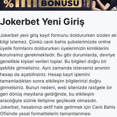
Jokerbet Yeni Giriş
Jokerbet yeni giriş kayıt formunu doldururken sizden ek
bilgi istemez. Çünkü canlı bahis şubelerimizde online
üyelik formlarını doldururken üyelerimizin kimliklerini
korumamız gerekmektedir. Bu gibi durumlarda, devriye
genellikle kişisel verileri toplar. Bu bilgileri doğru bir
şekilde girmelisiniz. Aynı zamanda isterseniz anonim
hesap da açabilirsiniz. Hesap kayıt işlemini
tamamladıktan sonra etkileşim bilgilerinizi doğru
girmelisiniz. Bunun nedeni, web sitenizde rastgele bir
geri dönüş meydana geldiğinde, bu etkileşim
aracılığıyla sizinle iletişime geçilecek olmasıdır.
Jokerbet, hesabınızı aktif hale getirmek için Canlı Bahis
Ofisinde yasal formalitelerin tamamlanması