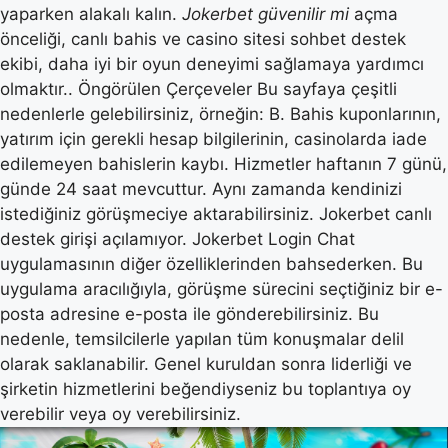
yaparken alakalı kalın.
Jokerbet güvenilir mi
açma
önceliği, canlı bahis ve casino sitesi sohbet destek
ekibi, daha iyi bir oyun deneyimi sağlamaya yardımcı
olmaktır.. Öngörülen Çerçeveler Bu sayfaya çeşitli
nedenlerle gelebilirsiniz, örneğin: B. Bahis kuponlarının,
yatırım için gerekli hesap bilgilerinin, casinolarda iade
edilemeyen bahislerin kaybı. Hizmetler haftanın 7 günü,
günde 24 saat mevcuttur. Aynı zamanda kendinizi
istediğiniz görüşmeciye aktarabilirsiniz. Jokerbet canlı
destek girişi açılamıyor. Jokerbet Login Chat
uygulamasının diğer özelliklerinden bahsederken. Bu
uygulama aracılığıyla, görüşme sürecini seçtiğiniz bir e-
posta adresine e-posta ile gönderebilirsiniz. Bu
nedenle, temsilcilerle yapılan tüm konuşmalar delil
olarak saklanabilir. Genel kuruldan sonra liderliği ve
şirketin hizmetlerini beğendiyseniz bu toplantıya oy
verebilir veya oy verebilirsiniz.