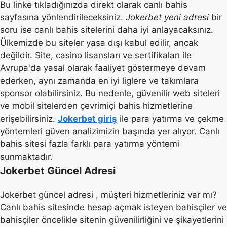
Bu linke tıkladığınızda direkt olarak canlı bahis
sayfasına yönlendirileceksiniz.
Jokerbet yeni adresi
bir
soru ise canlı bahis sitelerini daha iyi anlayacaksınız.
Ülkemizde bu siteler yasa dışı kabul edilir, ancak
değildir. Site, casino lisansları ve sertifikaları ile
Avrupa'da yasal olarak faaliyet göstermeye devam
ederken, aynı zamanda en iyi liglere ve takımlara
sponsor olabilirsiniz. Bu nedenle, güvenilir web siteleri
ve mobil sitelerden çevrimiçi bahis hizmetlerine
erişebilirsiniz.
Jokerbet giriş
ile para yatırma ve çekme
yöntemleri güven analizimizin başında yer alıyor. Canlı
bahis sitesi fazla farklı para yatırma yöntemi
sunmaktadır.
Jokerbet Güncel Adresi
Jokerbet güncel adresi , müşteri hizmetleriniz var mı?
Canlı bahis sitesinde hesap açmak isteyen bahisçiler ve
bahisçiler öncelikle sitenin güvenilirliğini ve şikayetlerini