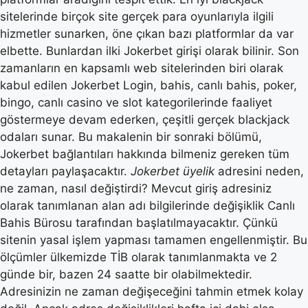
sitelerinde birçok site gerçek para oyunlarıyla ilgili
hizmetler sunarken, öne çıkan bazı platformlar da var
elbette. Bunlardan ilki Jokerbet girişi olarak bilinir. Son
zamanların en kapsamlı web sitelerinden biri olarak
kabul edilen Jokerbet Login, bahis, canlı bahis, poker,
bingo, canlı casino ve slot kategorilerinde faaliyet
göstermeye devam ederken, çeşitli gerçek blackjack
odaları sunar. Bu makalenin bir sonraki bölümü,
Jokerbet bağlantıları hakkında bilmeniz gereken tüm
detayları paylaşacaktır.
Jokerbet üyelik
adresini neden,
ne zaman, nasıl değiştirdi? Mevcut giriş adresiniz
olarak tanımlanan alan adı bilgilerinde değişiklik Canlı
Bahis Bürosu tarafından başlatılmayacaktır. Çünkü
sitenin yasal işlem yapması tamamen engellenmiştir. Bu
ölçümler ülkemizde TİB olarak tanımlanmakta ve 2
günde bir, bazen 24 saatte bir olabilmektedir.
Adresinizin ne zaman değişeceğini tahmin etmek kolay