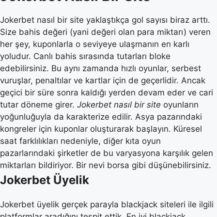
Jokerbet nasıl bir site yaklaştıkça gol sayısı biraz arttı.
Size bahis değeri (yani değeri olan para miktarı) veren
her şey, kuponlarla o seviyeye ulaşmanın en karlı
yoludur. Canlı bahis sırasında tutarları bloke
edebilirsiniz. Bu aynı zamanda hızlı oyunlar, serbest
vuruşlar, penaltılar ve kartlar için de geçerlidir. Ancak
geçici bir süre sonra kaldığı yerden devam eder ve cari
tutar döneme girer.
Jokerbet nasıl bir site
oyunların
yoğunluğuyla da karakterize edilir. Asya pazarındaki
kongreler için kuponlar oluşturarak başlayın. Küresel
saat farklılıkları nedeniyle, diğer kıta oyun
pazarlarındaki şirketler de bu varyasyona karşılık gelen
miktarları bildiriyor. Bir nevi borsa gibi düşünebilirsiniz.
Jokerbet Üyelik
Jokerbet üyelik gerçek parayla blackjack siteleri ile ilgili
platformlar aradığını tespit ettik. En iyi blackjack