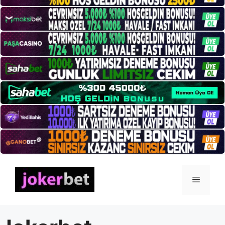
İçeriğe
atla
Menü