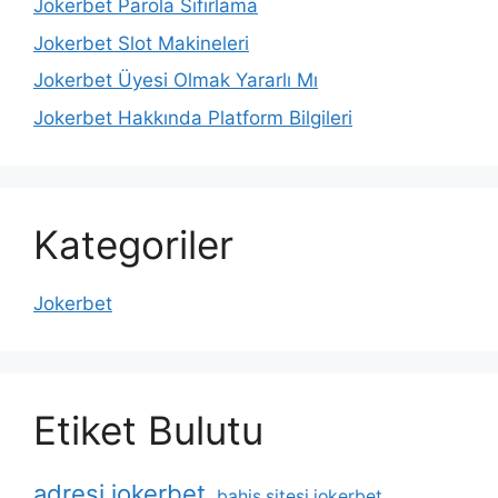
Jokerbet Parola Sıfırlama
Jokerbet Slot Makineleri
Jokerbet Üyesi Olmak Yararlı Mı
Jokerbet Hakkında Platform Bilgileri
Kategoriler
Jokerbet
Etiket Bulutu
adresi jokerbet
bahis sitesi jokerbet