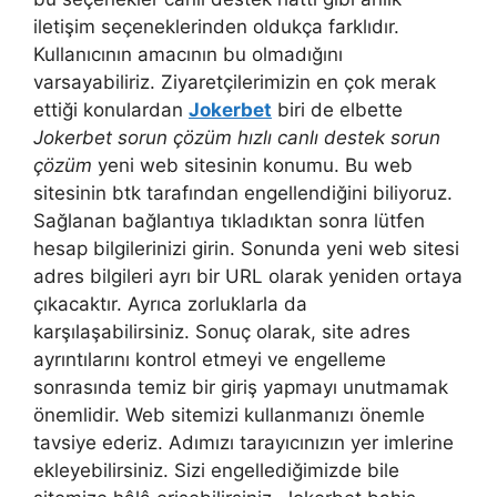
iletişim seçeneklerinden oldukça farklıdır.
Kullanıcının amacının bu olmadığını
varsayabiliriz. Ziyaretçilerimizin en çok merak
ettiği konulardan
Jokerbet
biri de elbette
Jokerbet sorun çözüm hızlı canlı destek sorun
çözüm
yeni web sitesinin konumu. Bu web
sitesinin btk tarafından engellendiğini biliyoruz.
Sağlanan bağlantıya tıkladıktan sonra lütfen
hesap bilgilerinizi girin. Sonunda yeni web sitesi
adres bilgileri ayrı bir URL olarak yeniden ortaya
çıkacaktır. Ayrıca zorluklarla da
karşılaşabilirsiniz. Sonuç olarak, site adres
ayrıntılarını kontrol etmeyi ve engelleme
sonrasında temiz bir giriş yapmayı unutmamak
önemlidir. Web sitemizi kullanmanızı önemle
tavsiye ederiz. Adımızı tarayıcınızın yer imlerine
ekleyebilirsiniz. Sizi engellediğimizde bile