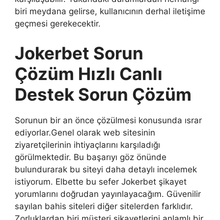
biri meydana gelirse, kullanıcının derhal iletişime
geçmesi gerekecektir.
Jokerbet Sorun
Çözüm Hızlı Canlı
Destek Sorun Çözüm
Sorunun bir an önce çözülmesi konusunda ısrar
ediyorlar.Genel olarak web sitesinin
ziyaretçilerinin ihtiyaçlarını karşıladığı
görülmektedir. Bu başarıyı göz önünde
bulundurarak bu siteyi daha detaylı incelemek
istiyorum. Elbette bu sefer Jokerbet şikayet
yorumlarını doğrudan yayınlayacağım. Güvenilir
sayılan bahis siteleri diğer sitelerden farklıdır.
Zorluklardan biri müşteri şikayetlerini anlamlı bir