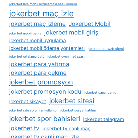
jokerbet live mobil uygulaması nasıl i̇ndirilir
jokerbet maç izle
jokerbet maç izleme
Jokerbet Mobil
jokerbet mobil giriş
jokerbet mobil bahis
jokerbet mobil uygulama
jokerbet mobil ödeme yöntemleri
jokerbet net web sitesi
jokerbet ortalama üstü
jokerbet oyun mağazası
jokerbet para yatirma
jokerbet para çekme
jokerbet promosyon
jokerbet promosyon kodu
jokerbet sanal bahis
jokerbet sitesi
jokerbet sikayet
jokerbet site yorumlar kullanıcı
jokerbet sosyal katılım
jokerbet spor bahisleri
jokerbet telegram
jokerbet tv
jokerbet tv canli maç
jokerbet tv canli maç izle