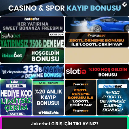
×
Jokerbet GİRİŞ İÇİN TIKLAYINIZ!