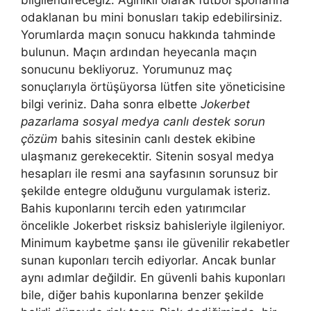
bilgilendireceğiz. Ağırlıklı olarak futbol sporlarına
odaklanan bu mini bonusları takip edebilirsiniz.
Yorumlarda maçın sonucu hakkında tahminde
bulunun. Maçın ardından heyecanla maçın
sonucunu bekliyoruz. Yorumunuz maç
sonuçlarıyla örtüşüyorsa lütfen site yöneticisine
bilgi veriniz. Daha sonra elbette
Jokerbet
pazarlama sosyal medya canlı destek sorun
çözüm
bahis sitesinin canlı destek ekibine
ulaşmanız gerekecektir. Sitenin sosyal medya
hesapları ile resmi ana sayfasının sorunsuz bir
şekilde entegre olduğunu vurgulamak isteriz.
Bahis kuponlarını tercih eden yatırımcılar
öncelikle Jokerbet risksiz bahisleriyle ilgileniyor.
Minimum kaybetme şansı ile güvenilir rekabetler
sunan kuponları tercih ediyorlar. Ancak bunlar
aynı adımlar değildir. En güvenli bahis kuponları
bile, diğer bahis kuponlarına benzer şekilde