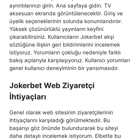
ayrıntılarınızı girin. Ana sayfaya gidin. TV
aksesuarı ekranda görüntülenecektir. Giriş ve
üyelik seçeneklerinin solunda konumlandırılır.
Yüksek çözünürlüklü yayınların keyfini
çıkarabilirsiniz. Kullanıcıların Jokerbet ekşi
sözlüğüne ilişkin geri bildirimlerini incelemek
istiyoruz. Yorumların çokluğu nedeniyle farklı
bakış açılarıyla karşılaşıyoruz. Kullanıcı yorumları
genel kullanıcı deneyiminin bir yansımasıdır.
Jokerbet Web Ziyaretçi
İhtiyaçları
Genel olarak web sitesinin ziyaretçilerinin
ihtiyaçlarını karşıladığı görülmektedir. Bu
başarıyı göz önünde bulundurarak bu siteyi
daha detaylı incelemek istiyorum. Elbette bu