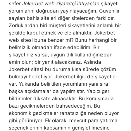
sefer
Jokerbet web ziyaretçi i̇htiyaçları
şikayet
yorumlarını doğrudan yayınlayacağım. Güvenilir
sayılan bahis siteleri diğer sitelerden farklıdır.
Zorluklardan biri müşteri şikayetlerini anlamlı bir
şekilde kabul etmek ve ele almaktır. Jokerbet
web sitesi buna benzer mi? Bunu herhangi bir
belirsizlik olmadan ifade edebilirim. Bir
şikayetiniz varsa, uygun dili kullandığınızdan
emin olun; bir yanıt alacaksınız. Aslında
Jokerbet sitesi bu duruma kısa sürede çözüm
bulmayı hedefliyor. Jokerbet ilgili de şikayetler
var. Yukarıda belirtilen yorumların yanı sıra
başka açıklamalar da yapılmıştır. Yapıcı geri
bildirimler dikkate alınacaktır. Bu konuşmada
bazı gecikmelerden bahsedeceğim. Bu
ekonomik gecikmeler rahatsızlığa neden oluyor
gibi görünüyor. Ek olarak, mevcut para yatırma
seçeneklerinin kapsamının genişletilmesine