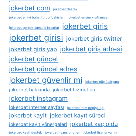
jokerbet com
jokerbet destek
jokerbet en i̇yi bahsi futbol bahisleri
jokerbet erişim kısıtlaması
jokerbet giris
jokerbet gerçek zamanlı fırsatlar
jokerbet girisi
jokerbet giris twitter
jokerbet giriş adresi
jokerbet giris yap
jokerbet güncel
jokerbet güncel adres
jokerbet güvenlir mi
jokerbet güçlü altyapı
jokerbet hakkında
jokerbet hizmetleri
jokerbet instagram
jokerbet i̇nternet sayfası
jokerbet i̇sim değişikliği
jokerbet kayit
jokerbet kayıt süreci
jokerbet kaç oldu
jokerbet kayıt yönergeleri
jokerbet keyfi destek
jokerbet lisans bilgileri
jokerbet lisansı var mı