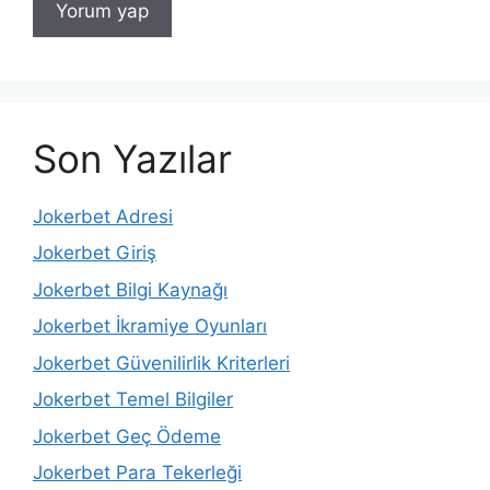
Son Yazılar
Jokerbet Adresi
Jokerbet Giriş
Jokerbet Bilgi Kaynağı
Jokerbet İkramiye Oyunları
Jokerbet Güvenilirlik Kriterleri
Jokerbet Temel Bilgiler
Jokerbet Geç Ödeme
Jokerbet Para Tekerleği