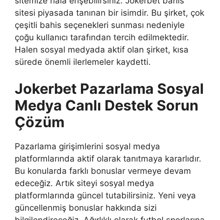
sitemize hâlâ erişebilirsiniz. Jokerbet bahis
sitesi piyasada tanınan bir isimdir. Bu şirket, çok
çeşitli bahis seçenekleri sunması nedeniyle
çoğu kullanıcı tarafından tercih edilmektedir.
Halen sosyal medyada aktif olan şirket, kısa
sürede önemli ilerlemeler kaydetti.
Jokerbet Pazarlama Sosyal
Medya Canlı Destek Sorun
Çözüm
Pazarlama girişimlerini sosyal medya
platformlarında aktif olarak tanıtmaya kararlıdır.
Bu konularda farklı bonuslar vermeye devam
edeceğiz. Artık siteyi sosyal medya
platformlarında güncel tutabilirsiniz. Yeni veya
güncellenmiş bonuslar hakkında sizi