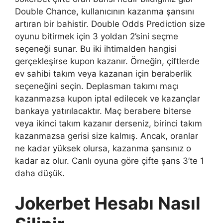
Double Chance, kullanıcının kazanma şansını
artıran bir bahistir. Double Odds Prediction size
oyunu bitirmek için 3 yoldan 2’sini seçme
seçeneği sunar. Bu iki ihtimalden hangisi
gerçekleşirse kupon kazanır. Örneğin, çiftlerde
ev sahibi takım veya kazanan için beraberlik
seçeneğini seçin. Deplasman takımı maçı
kazanmazsa kupon iptal edilecek ve kazançlar
bankaya yatırılacaktır. Maç berabere biterse
veya ikinci takım kazanır derseniz, birinci takım
kazanmazsa gerisi size kalmış. Ancak, oranlar
ne kadar yüksek olursa, kazanma şansınız o
kadar az olur. Canlı oyuna göre çifte şans 3’te 1
daha düşük.
Jokerbet Hesabı Nasıl