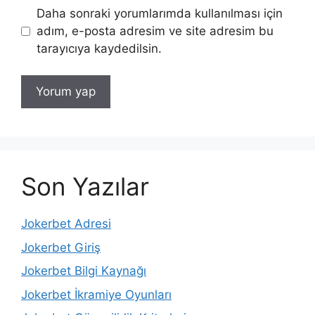
Daha sonraki yorumlarımda kullanılması için
adım, e-posta adresim ve site adresim bu
tarayıcıya kaydedilsin.
Son Yazılar
Jokerbet Adresi
Jokerbet Giriş
Jokerbet Bilgi Kaynağı
Jokerbet İkramiye Oyunları