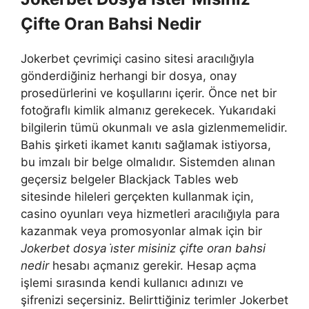
Çifte Oran Bahsi Nedir
Jokerbet çevrimiçi casino sitesi aracılığıyla
gönderdiğiniz herhangi bir dosya, onay
prosedürlerini ve koşullarını içerir. Önce net bir
fotoğraflı kimlik almanız gerekecek. Yukarıdaki
bilgilerin tümü okunmalı ve asla gizlenmemelidir.
Bahis şirketi ikamet kanıtı sağlamak istiyorsa,
bu imzalı bir belge olmalıdır. Sistemden alınan
geçersiz belgeler Blackjack Tables web
sitesinde hileleri gerçekten kullanmak için,
casino oyunları veya hizmetleri aracılığıyla para
kazanmak veya promosyonlar almak için bir
Jokerbet dosya i̇ster misiniz çifte oran bahsi
nedir
hesabı açmanız gerekir. Hesap açma
işlemi sırasında kendi kullanıcı adınızı ve
şifrenizi seçersiniz. Belirttiğiniz terimler Jokerbet