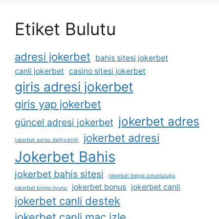
Etiket Bulutu
adresi jokerbet
bahis sitesi jokerbet
canli jokerbet
casino sitesi jokerbet
giris adresi jokerbet
giris yap jokerbet
jokerbet adres
güncel adresi jokerbet
jokerbet adresi
jokerbet adres değişikliği
Jokerbet Bahis
jokerbet bahis sitesi
jokerbet belge zorunluluğu
jokerbet bonus
jokerbet canli
jokerbet bingo oyunu
jokerbet canli destek
jokerbet canli maç izle