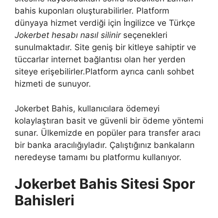
bahis kuponları oluşturabilirler. Platform
dünyaya hizmet verdiği için İngilizce ve Türkçe
Jokerbet hesabı nasıl silinir
seçenekleri
sunulmaktadır. Site geniş bir kitleye sahiptir ve
tüccarlar internet bağlantısı olan her yerden
siteye erişebilirler.Platform ayrıca canlı sohbet
hizmeti de sunuyor.
Jokerbet Bahis, kullanıcılara ödemeyi
kolaylaştıran basit ve güvenli bir ödeme yöntemi
sunar. Ülkemizde en popüler para transfer aracı
bir banka aracılığıyladır. Çalıştığınız bankaların
neredeyse tamamı bu platformu kullanıyor.
Jokerbet Bahis Sitesi Spor
Bahisleri