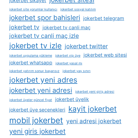
jokerbet sikayet
jokerbet site yorumlar kullanıcı
jokerbet sosyal katılım
jokerbet spor bahisleri
jokerbet telegram
jokerbet tv
jokerbet tv canli maç
jokerbet tv canli maç izle
jokerbet tv izle
jokerbet twitter
jokerbet web sitesi
jokerbet uygulama yükleme
jokerbet vip üye
jokerbet whatsapp
jokerbet yasal mı
jokerbet yatırım sonuç başarısız
jokerbet yaş sınırı
jokerbet yeni adres
jokerbet yeni adresi
jokerbet yeni giriş adresi
jokerbet üyelik
jokerbet üyeler güncel fiyat
kayit jokerbet
jokerbet üye seçenekleri
mobil jokerbet
yeni adresi jokerbet
yeni giris jokerbet