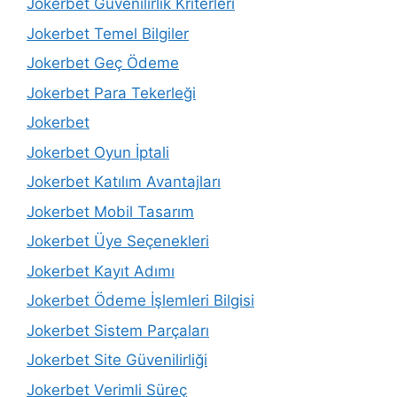
Jokerbet Güvenilirlik Kriterleri
Jokerbet Temel Bilgiler
Jokerbet Geç Ödeme
Jokerbet Para Tekerleği
Jokerbet
Jokerbet Oyun İptali
Jokerbet Katılım Avantajları
Jokerbet Mobil Tasarım
Jokerbet Üye Seçenekleri
Jokerbet Kayıt Adımı
Jokerbet Ödeme İşlemleri Bilgisi
Jokerbet Sistem Parçaları
Jokerbet Site Güvenilirliği
Jokerbet Verimli Süreç