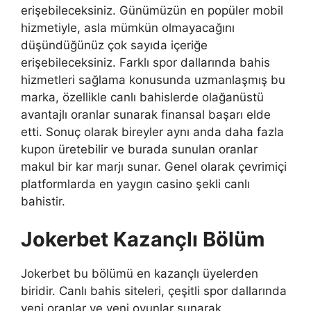
erişebileceksiniz. Günümüzün en popüler mobil
hizmetiyle, asla mümkün olmayacağını
düşündüğünüz çok sayıda içeriğe
erişebileceksiniz. Farklı spor dallarında bahis
hizmetleri sağlama konusunda uzmanlaşmış bu
marka, özellikle canlı bahislerde olağanüstü
avantajlı oranlar sunarak finansal başarı elde
etti. Sonuç olarak bireyler aynı anda daha fazla
kupon üretebilir ve burada sunulan oranlar
makul bir kar marjı sunar. Genel olarak çevrimiçi
platformlarda en yaygın casino şekli canlı
bahistir.
Jokerbet Kazançlı Bölüm
Jokerbet bu bölümü en kazançlı üyelerden
biridir. Canlı bahis siteleri, çeşitli spor dallarında
yeni oranlar ve yeni oyunlar sunarak