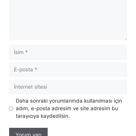
İsim
E-
posta
İnternet
sitesi
Daha sonraki yorumlarımda kullanılması için
adım, e-posta adresim ve site adresim bu
tarayıcıya kaydedilsin.