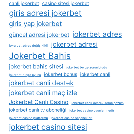
canli jokerbet
casino sitesi jokerbet
giris adresi jokerbet
giris yap jokerbet
jokerbet adres
güncel adresi jokerbet
jokerbet adresi
jokerbet adres değişikliği
Jokerbet Bahis
jokerbet bahis sitesi
jokerbet belge zorunluluğu
jokerbet bonus
jokerbet canli
jokerbet bingo oyunu
jokerbet canli destek
jokerbet canli maç izle
Jokerbet Canlı Casino
jokerbet canlı destek sorun çözüm
jokerbet canlı tv aboneliği
jokerbet casino oyunları nedir
jokerbet casino platformu
jokerbet casino seçenekleri
jokerbet casino sitesi