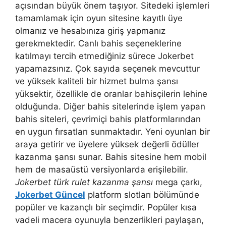
açısından büyük önem taşıyor. Sitedeki işlemleri
tamamlamak için oyun sitesine kayıtlı üye
olmanız ve hesabınıza giriş yapmanız
gerekmektedir. Canlı bahis seçeneklerine
katılmayı tercih etmediğiniz sürece Jokerbet
yapamazsınız. Çok sayıda seçenek mevcuttur
ve yüksek kaliteli bir hizmet bulma şansı
yüksektir, özellikle de oranlar bahisçilerin lehine
olduğunda. Diğer bahis sitelerinde işlem yapan
bahis siteleri, çevrimiçi bahis platformlarından
en uygun fırsatları sunmaktadır. Yeni oyunları bir
araya getirir ve üyelere yüksek değerli ödüller
kazanma şansı sunar. Bahis sitesine hem mobil
hem de masaüstü versiyonlarda erişilebilir.
Jokerbet türk rulet kazanma şansı
mega çarkı,
Jokerbet Güncel
platform slotları bölümünde
popüler ve kazançlı bir seçimdir. Popüler kısa
vadeli macera oyunuyla benzerlikleri paylaşan,