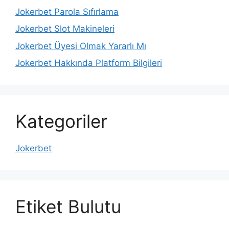
Jokerbet Parola Sıfırlama
Jokerbet Slot Makineleri
Jokerbet Üyesi Olmak Yararlı Mı
Jokerbet Hakkında Platform Bilgileri
Kategoriler
Jokerbet
Etiket Bulutu