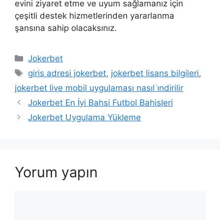
evini ziyaret etme ve uyum sağlamanız için
çeşitli destek hizmetlerinden yararlanma
şansına sahip olacaksınız.
Kategoriler
Jokerbet
Etiketler
giris adresi jokerbet
,
jokerbet lisans bilgileri
,
jokerbet live mobil uygulaması nasıl i̇ndirilir
Jokerbet En İyi Bahsi Futbol Bahisleri
Jokerbet Uygulama Yükleme
Yorum yapın
Yorum