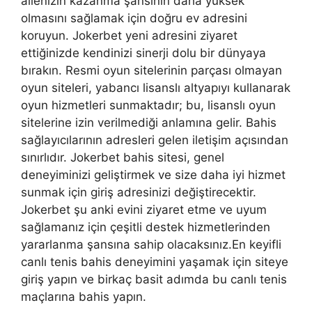
ailenizin kazanma şansının daha yüksek
olmasını sağlamak için doğru ev adresini
koruyun. Jokerbet yeni adresini ziyaret
ettiğinizde kendinizi sinerji dolu bir dünyaya
bırakın. Resmi oyun sitelerinin parçası olmayan
oyun siteleri, yabancı lisanslı altyapıyı kullanarak
oyun hizmetleri sunmaktadır; bu, lisanslı oyun
sitelerine izin verilmediği anlamına gelir. Bahis
sağlayıcılarının adresleri gelen iletişim açısından
sınırlıdır. Jokerbet bahis sitesi, genel
deneyiminizi geliştirmek ve size daha iyi hizmet
sunmak için giriş adresinizi değiştirecektir.
Jokerbet şu anki evini ziyaret etme ve uyum
sağlamanız için çeşitli destek hizmetlerinden
yararlanma şansına sahip olacaksınız.En keyifli
canlı tenis bahis deneyimini yaşamak için siteye
giriş yapın ve birkaç basit adımda bu canlı tenis
maçlarına bahis yapın.