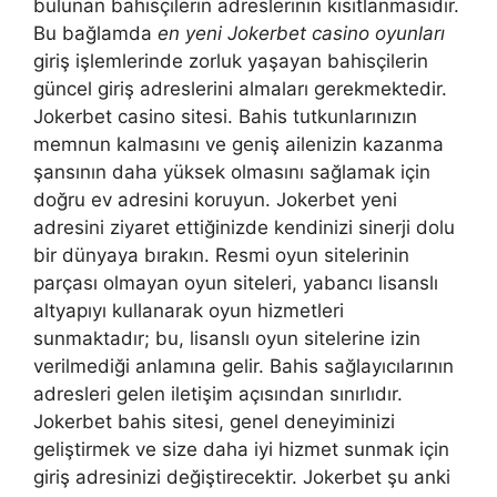
bulunan bahisçilerin adreslerinin kısıtlanmasıdır.
Bu bağlamda
en yeni Jokerbet casino oyunları
giriş işlemlerinde zorluk yaşayan bahisçilerin
güncel giriş adreslerini almaları gerekmektedir.
Jokerbet casino sitesi. Bahis tutkunlarınızın
memnun kalmasını ve geniş ailenizin kazanma
şansının daha yüksek olmasını sağlamak için
doğru ev adresini koruyun. Jokerbet yeni
adresini ziyaret ettiğinizde kendinizi sinerji dolu
bir dünyaya bırakın. Resmi oyun sitelerinin
parçası olmayan oyun siteleri, yabancı lisanslı
altyapıyı kullanarak oyun hizmetleri
sunmaktadır; bu, lisanslı oyun sitelerine izin
verilmediği anlamına gelir. Bahis sağlayıcılarının
adresleri gelen iletişim açısından sınırlıdır.
Jokerbet bahis sitesi, genel deneyiminizi
geliştirmek ve size daha iyi hizmet sunmak için
giriş adresinizi değiştirecektir. Jokerbet şu anki