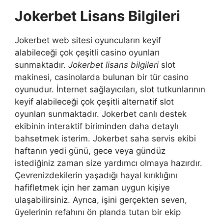
Jokerbet Lisans Bilgileri
Jokerbet web sitesi oyuncuların keyif
alabileceği çok çeşitli casino oyunları
sunmaktadır.
Jokerbet lisans bilgileri
slot
makinesi, casinolarda bulunan bir tür casino
oyunudur. İnternet sağlayıcıları, slot tutkunlarının
keyif alabileceği çok çeşitli alternatif slot
oyunları sunmaktadır. Jokerbet canlı destek
ekibinin interaktif biriminden daha detaylı
bahsetmek isterim. Jokerbet saha servis ekibi
haftanın yedi günü, gece veya gündüz
istediğiniz zaman size yardımcı olmaya hazırdır.
Çevrenizdekilerin yaşadığı hayal kırıklığını
hafifletmek için her zaman uygun kişiye
ulaşabilirsiniz. Ayrıca, işini gerçekten seven,
üyelerinin refahını ön planda tutan bir ekip