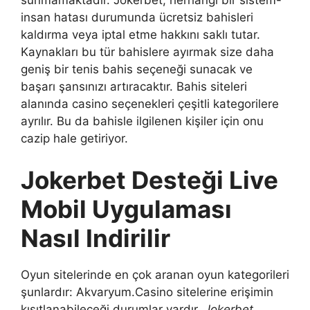
sunmamaktadır. Jokerbet, herhangi bir sistem-
insan hatası durumunda ücretsiz bahisleri
kaldırma veya iptal etme hakkını saklı tutar.
Kaynakları bu tür bahislere ayırmak size daha
geniş bir tenis bahis seçeneği sunacak ve
başarı şansınızı artıracaktır. Bahis siteleri
alanında casino seçenekleri çeşitli kategorilere
ayrılır. Bu da bahisle ilgilenen kişiler için onu
cazip hale getiriyor.
Jokerbet Desteği Live
Mobil Uygulaması
Nasıl Indirilir
Oyun sitelerinde en çok aranan oyun kategorileri
şunlardır: Akvaryum.Casino sitelerine erişimin
kısıtlanabileceği durumlar vardır.
Jokerbet