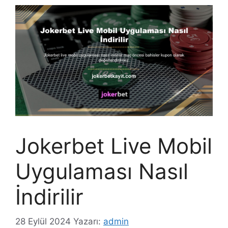
Jokerbet Live Mobil
Uygulaması Nasıl
İndirilir
28 Eylül 2024
Yazarı:
admin