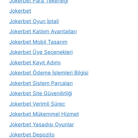
Jokerbet Para Tekerleği
Jokerbet
Jokerbet Oyun İptali
Jokerbet Katılım Avantajları
Jokerbet Mobil Tasarım
Jokerbet Üye Seçenekleri
Jokerbet Kayıt Adımı
Jokerbet Ödeme İşlemleri Bilgisi
Jokerbet Sistem Parçaları
Jokerbet Site Güvenilirliği
Jokerbet Verimli Süreç
Jokerbet Mükemmel Hizmet
Jokerbet Yasadışı Oyunlar
Jokerbet Depozito