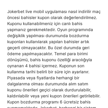
Jokerbet live mobil uygulaması nasıl indirilir maç
öncesi bahisler kupon olarak değerlendirilmez.
Kuponu kullanabilmeniz için canlı bahis
yapmanız gerekmektedir. Oyun programında
değişiklik yapılması durumunda bozdurma
kuponları kullanılarak yapılan bahisler artık
geçerli olmayacaktır. Bu özel durumda geri
ödeme yapılmayacaktır. Temel para birimi
dönüşümü, bahis kuponu özelliği aracılığıyla
oynanan 4 bahisi içermez. Kuponun son
kullanma tarihi belirli bir süre için ayarlanır.
Piyasada veya fiyatlarda herhangi bir
dalgalanma olması durumunda alım satım
kuponu önerileri geçici olarak durdurulabilir,
kaldırılabilir veya yeni kupon önerileri getirilebilir.
Kupon bozdurma programı 6 ücretsiz bahis