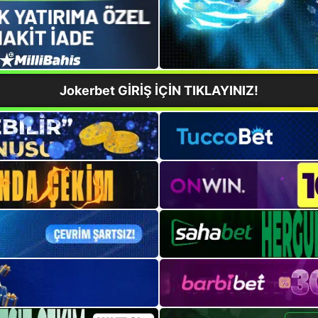
Jokerbet GİRİŞ İÇİN TIKLAYINIZ!