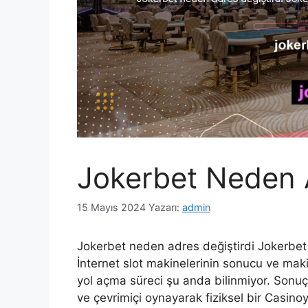
Jokerbet Neden A
15 Mayıs 2024
Yazarı:
admin
Jokerbet neden adres değiştirdi Jokerbet 
İnternet slot makinelerinin sonucu ve mak
yol açma süreci şu anda bilinmiyor. Sonuç o
ve çevrimiçi oynayarak fiziksel bir Casino