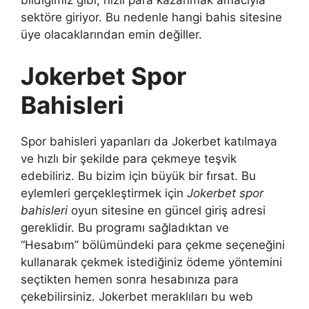
bildiğimiz gibi, hızlı para kazanmak amacıyla
sektöre giriyor. Bu nedenle hangi bahis sitesine
üye olacaklarından emin değiller.
Jokerbet Spor
Bahisleri
Spor bahisleri yapanları da Jokerbet katılmaya
ve hızlı bir şekilde para çekmeye teşvik
edebiliriz. Bu bizim için büyük bir fırsat. Bu
eylemleri gerçekleştirmek için
Jokerbet spor
bahisleri
oyun sitesine en güncel giriş adresi
gereklidir. Bu programı sağladıktan ve
“Hesabım” bölümündeki para çekme seçeneğini
kullanarak çekmek istediğiniz ödeme yöntemini
seçtikten hemen sonra hesabınıza para
çekebilirsiniz. Jokerbet meraklıları bu web