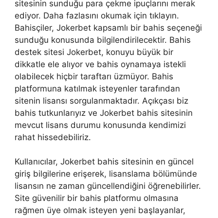
sitesinin sunduğu para çekme ipuçlarını merak
ediyor. Daha fazlasını okumak için tıklayın.
Bahisçiler, Jokerbet kapsamlı bir bahis seçeneği
sunduğu konusunda bilgilendirilecektir. Bahis
destek sitesi Jokerbet, konuyu büyük bir
dikkatle ele alıyor ve bahis oynamaya istekli
olabilecek hiçbir taraftarı üzmüyor. Bahis
platformuna katılmak isteyenler tarafından
sitenin lisansı sorgulanmaktadır. Açıkçası biz
bahis tutkunlarıyız ve Jokerbet bahis sitesinin
mevcut lisans durumu konusunda kendimizi
rahat hissedebiliriz.
Kullanıcılar, Jokerbet bahis sitesinin en güncel
giriş bilgilerine erişerek, lisanslama bölümünde
lisansın ne zaman güncellendiğini öğrenebilirler.
Site güvenilir bir bahis platformu olmasına
rağmen üye olmak isteyen yeni başlayanlar,