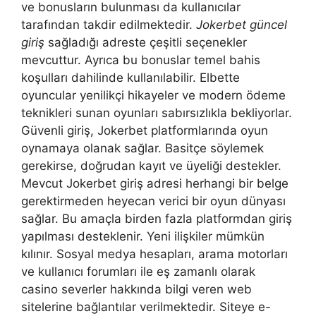
ve bonusların bulunması da kullanıcılar
tarafından takdir edilmektedir.
Jokerbet güncel
giriş
sağladığı adreste çeşitli seçenekler
mevcuttur. Ayrıca bu bonuslar temel bahis
koşulları dahilinde kullanılabilir. Elbette
oyuncular yenilikçi hikayeler ve modern ödeme
teknikleri sunan oyunları sabırsızlıkla bekliyorlar.
Güvenli giriş, Jokerbet platformlarında oyun
oynamaya olanak sağlar. Basitçe söylemek
gerekirse, doğrudan kayıt ve üyeliği destekler.
Mevcut Jokerbet giriş adresi herhangi bir belge
gerektirmeden heyecan verici bir oyun dünyası
sağlar. Bu amaçla birden fazla platformdan giriş
yapılması desteklenir. Yeni ilişkiler mümkün
kılınır. Sosyal medya hesapları, arama motorları
ve kullanıcı forumları ile eş zamanlı olarak
casino severler hakkında bilgi veren web
sitelerine bağlantılar verilmektedir. Siteye e-