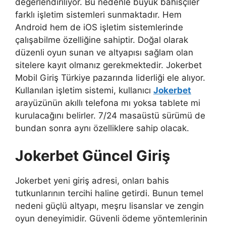
değerlendiriliyor. Bu nedenle büyük bahisçiler
farklı işletim sistemleri sunmaktadır. Hem
Android hem de iOS işletim sistemlerinde
çalışabilme özelliğine sahiptir. Doğal olarak
düzenli oyun sunan ve altyapısı sağlam olan
sitelere kayıt olmanız gerekmektedir. Jokerbet
Mobil Giriş Türkiye pazarında liderliği ele alıyor.
Kullanılan işletim sistemi, kullanıcı
Jokerbet
arayüzünün akıllı telefona mı yoksa tablete mi
kurulacağını belirler. 7/24 masaüstü sürümü de
bundan sonra aynı özelliklere sahip olacak.
Jokerbet Güncel Giriş
Jokerbet yeni giriş adresi, onları bahis
tutkunlarının tercihi haline getirdi. Bunun temel
nedeni güçlü altyapı, meşru lisanslar ve zengin
oyun deneyimidir. Güvenli ödeme yöntemlerinin