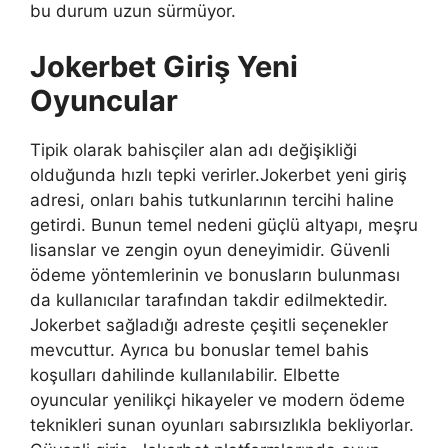
bu durum uzun sürmüyor.
Jokerbet Giriş Yeni
Oyuncular
Tipik olarak bahisçiler alan adı değişikliği
olduğunda hızlı tepki verirler.Jokerbet yeni giriş
adresi, onları bahis tutkunlarının tercihi haline
getirdi. Bunun temel nedeni güçlü altyapı, meşru
lisanslar ve zengin oyun deneyimidir. Güvenli
ödeme yöntemlerinin ve bonusların bulunması
da kullanıcılar tarafından takdir edilmektedir.
Jokerbet sağladığı adreste çeşitli seçenekler
mevcuttur. Ayrıca bu bonuslar temel bahis
koşulları dahilinde kullanılabilir. Elbette
oyuncular yenilikçi hikayeler ve modern ödeme
teknikleri sunan oyunları sabırsızlıkla bekliyorlar.