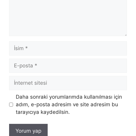
İsim
E-
posta
İnternet
sitesi
Daha sonraki yorumlarımda kullanılması için
adım, e-posta adresim ve site adresim bu
tarayıcıya kaydedilsin.