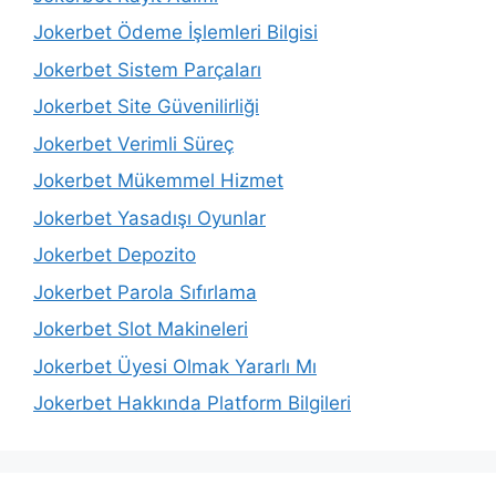
Jokerbet Ödeme İşlemleri Bilgisi
Jokerbet Sistem Parçaları
Jokerbet Site Güvenilirliği
Jokerbet Verimli Süreç
Jokerbet Mükemmel Hizmet
Jokerbet Yasadışı Oyunlar
Jokerbet Depozito
Jokerbet Parola Sıfırlama
Jokerbet Slot Makineleri
Jokerbet Üyesi Olmak Yararlı Mı
Jokerbet Hakkında Platform Bilgileri