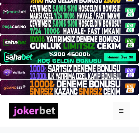
İçeriğe
atla
Menü