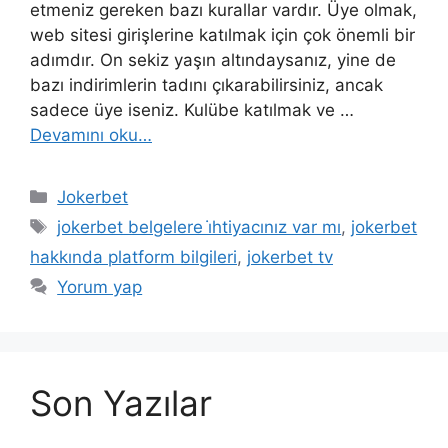
etmeniz gereken bazı kurallar vardır. Üye olmak,
web sitesi girişlerine katılmak için çok önemli bir
adımdır. On sekiz yaşın altındaysanız, yine de
bazı indirimlerin tadını çıkarabilirsiniz, ancak
sadece üye iseniz. Kulübe katılmak ve …
Devamını oku…
Kategoriler
Jokerbet
Etiketler
jokerbet belgelere i̇htiyacınız var mı
,
jokerbet
hakkında platform bilgileri
,
jokerbet tv
Yorum yap
Son Yazılar