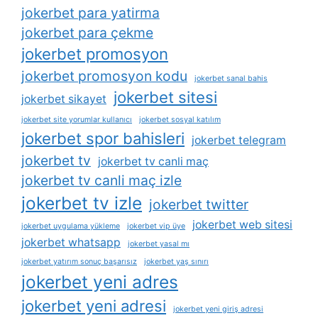
jokerbet para yatirma
jokerbet para çekme
jokerbet promosyon
jokerbet promosyon kodu
jokerbet sanal bahis
jokerbet sitesi
jokerbet sikayet
jokerbet site yorumlar kullanıcı
jokerbet sosyal katılım
jokerbet spor bahisleri
jokerbet telegram
jokerbet tv
jokerbet tv canli maç
jokerbet tv canli maç izle
jokerbet tv izle
jokerbet twitter
jokerbet web sitesi
jokerbet uygulama yükleme
jokerbet vip üye
jokerbet whatsapp
jokerbet yasal mı
jokerbet yatırım sonuç başarısız
jokerbet yaş sınırı
jokerbet yeni adres
jokerbet yeni adresi
jokerbet yeni giriş adresi