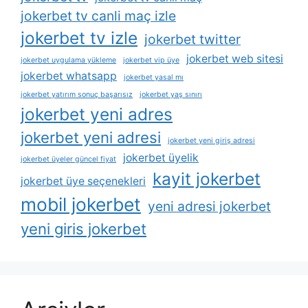
jokerbet tv canli maç izle
jokerbet tv izle
jokerbet twitter
jokerbet web sitesi
jokerbet uygulama yükleme
jokerbet vip üye
jokerbet whatsapp
jokerbet yasal mı
jokerbet yatırım sonuç başarısız
jokerbet yaş sınırı
jokerbet yeni adres
jokerbet yeni adresi
jokerbet yeni giriş adresi
jokerbet üyelik
jokerbet üyeler güncel fiyat
kayit jokerbet
jokerbet üye seçenekleri
mobil jokerbet
yeni adresi jokerbet
yeni giris jokerbet