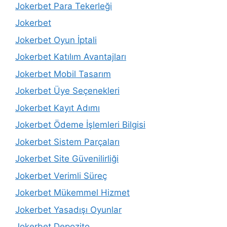
Jokerbet Para Tekerleği
Jokerbet
Jokerbet Oyun İptali
Jokerbet Katılım Avantajları
Jokerbet Mobil Tasarım
Jokerbet Üye Seçenekleri
Jokerbet Kayıt Adımı
Jokerbet Ödeme İşlemleri Bilgisi
Jokerbet Sistem Parçaları
Jokerbet Site Güvenilirliği
Jokerbet Verimli Süreç
Jokerbet Mükemmel Hizmet
Jokerbet Yasadışı Oyunlar
Jokerbet Depozito