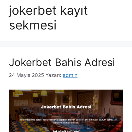
jokerbet kayıt
sekmesi
Jokerbet Bahis Adresi
24 Mayıs 2025
Yazarı:
admin