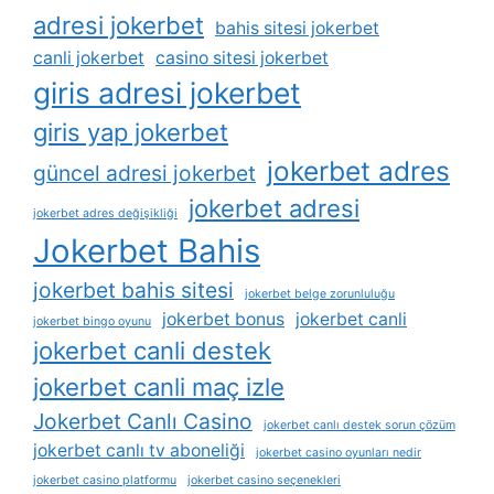
adresi jokerbet
bahis sitesi jokerbet
canli jokerbet
casino sitesi jokerbet
giris adresi jokerbet
giris yap jokerbet
jokerbet adres
güncel adresi jokerbet
jokerbet adresi
jokerbet adres değişikliği
Jokerbet Bahis
jokerbet bahis sitesi
jokerbet belge zorunluluğu
jokerbet bonus
jokerbet canli
jokerbet bingo oyunu
jokerbet canli destek
jokerbet canli maç izle
Jokerbet Canlı Casino
jokerbet canlı destek sorun çözüm
jokerbet canlı tv aboneliği
jokerbet casino oyunları nedir
jokerbet casino platformu
jokerbet casino seçenekleri