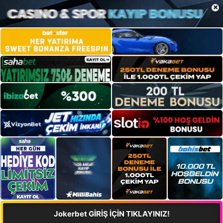
×
Jokerbet GİRİŞ İÇİN TIKLAYINIZ!