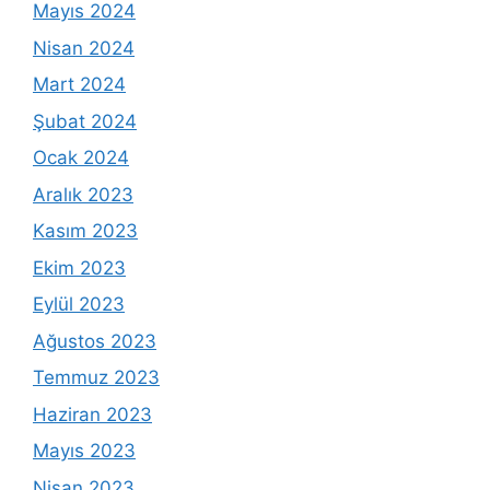
Mayıs 2024
Nisan 2024
Mart 2024
Şubat 2024
Ocak 2024
Aralık 2023
Kasım 2023
Ekim 2023
Eylül 2023
Ağustos 2023
Temmuz 2023
Haziran 2023
Mayıs 2023
Nisan 2023