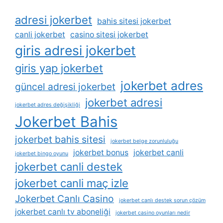
adresi jokerbet
bahis sitesi jokerbet
canli jokerbet
casino sitesi jokerbet
giris adresi jokerbet
giris yap jokerbet
jokerbet adres
güncel adresi jokerbet
jokerbet adresi
jokerbet adres değişikliği
Jokerbet Bahis
jokerbet bahis sitesi
jokerbet belge zorunluluğu
jokerbet bonus
jokerbet canli
jokerbet bingo oyunu
jokerbet canli destek
jokerbet canli maç izle
Jokerbet Canlı Casino
jokerbet canlı destek sorun çözüm
jokerbet canlı tv aboneliği
jokerbet casino oyunları nedir