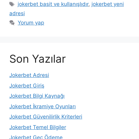
Etiketler
jokerbet basit ve kullanışlıdır
,
jokerbet yeni
adresi
Yorum yap
Son Yazılar
Jokerbet Adresi
Jokerbet Giriş
Jokerbet Bilgi Kaynağı
Jokerbet İkramiye Oyunları
Jokerbet Güvenilirlik Kriterleri
Jokerbet Temel Bilgiler
Jokerbet Geç Ödeme