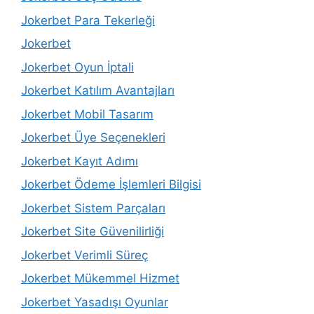
Jokerbet Para Tekerleği
Jokerbet
Jokerbet Oyun İptali
Jokerbet Katılım Avantajları
Jokerbet Mobil Tasarım
Jokerbet Üye Seçenekleri
Jokerbet Kayıt Adımı
Jokerbet Ödeme İşlemleri Bilgisi
Jokerbet Sistem Parçaları
Jokerbet Site Güvenilirliği
Jokerbet Verimli Süreç
Jokerbet Mükemmel Hizmet
Jokerbet Yasadışı Oyunlar