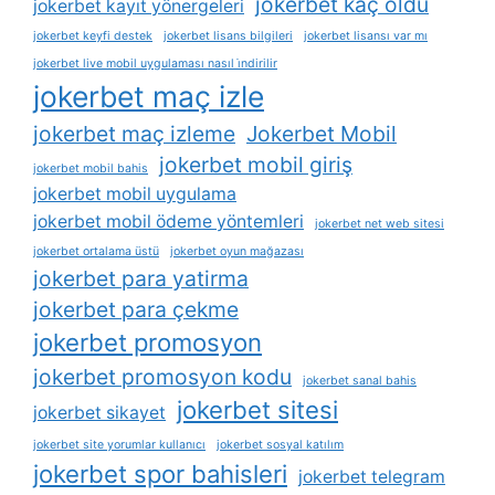
jokerbet kaç oldu
jokerbet kayıt yönergeleri
jokerbet keyfi destek
jokerbet lisans bilgileri
jokerbet lisansı var mı
jokerbet live mobil uygulaması nasıl i̇ndirilir
jokerbet maç izle
jokerbet maç izleme
Jokerbet Mobil
jokerbet mobil giriş
jokerbet mobil bahis
jokerbet mobil uygulama
jokerbet mobil ödeme yöntemleri
jokerbet net web sitesi
jokerbet ortalama üstü
jokerbet oyun mağazası
jokerbet para yatirma
jokerbet para çekme
jokerbet promosyon
jokerbet promosyon kodu
jokerbet sanal bahis
jokerbet sitesi
jokerbet sikayet
jokerbet site yorumlar kullanıcı
jokerbet sosyal katılım
jokerbet spor bahisleri
jokerbet telegram