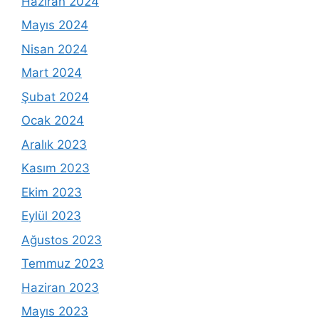
Haziran 2024
Mayıs 2024
Nisan 2024
Mart 2024
Şubat 2024
Ocak 2024
Aralık 2023
Kasım 2023
Ekim 2023
Eylül 2023
Ağustos 2023
Temmuz 2023
Haziran 2023
Mayıs 2023