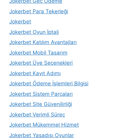
Jokerbet Geç Ödeme
Jokerbet Para Tekerleği
Jokerbet
Jokerbet Oyun İptali
Jokerbet Katılım Avantajları
Jokerbet Mobil Tasarım
Jokerbet Üye Seçenekleri
Jokerbet Kayıt Adımı
Jokerbet Ödeme İşlemleri Bilgisi
Jokerbet Sistem Parçaları
Jokerbet Site Güvenilirliği
Jokerbet Verimli Süreç
Jokerbet Mükemmel Hizmet
Jokerbet Yasadışı Oyunlar