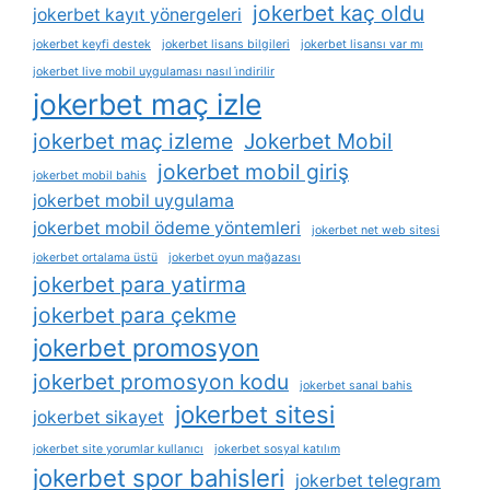
jokerbet kaç oldu
jokerbet kayıt yönergeleri
jokerbet keyfi destek
jokerbet lisans bilgileri
jokerbet lisansı var mı
jokerbet live mobil uygulaması nasıl i̇ndirilir
jokerbet maç izle
jokerbet maç izleme
Jokerbet Mobil
jokerbet mobil giriş
jokerbet mobil bahis
jokerbet mobil uygulama
jokerbet mobil ödeme yöntemleri
jokerbet net web sitesi
jokerbet ortalama üstü
jokerbet oyun mağazası
jokerbet para yatirma
jokerbet para çekme
jokerbet promosyon
jokerbet promosyon kodu
jokerbet sanal bahis
jokerbet sitesi
jokerbet sikayet
jokerbet site yorumlar kullanıcı
jokerbet sosyal katılım
jokerbet spor bahisleri
jokerbet telegram