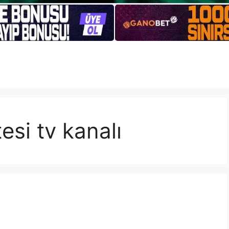
esi tv kanalı