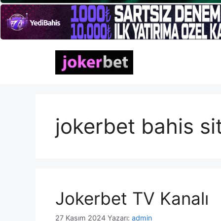
İçeriğe
atla
jokerbet bahis sit
Jokerbet TV Kanalı
27 Kasım 2024
Yazarı:
admin