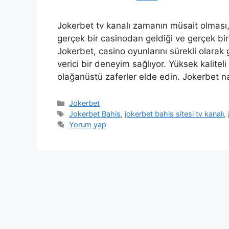
Jokerbet tv kanalı zamanın müsait olması, 
gerçek bir casinodan geldiği ve gerçek bi
Jokerbet, casino oyunlarını sürekli olarak 
verici bir deneyim sağlıyor. Yüksek kalite
olağanüstü zaferler elde edin. Jokerbet na
Kategoriler
Jokerbet
Etiketler
Jokerbet Bahis
,
jokerbet bahis sitesi tv kanalı
,
Yorum yap