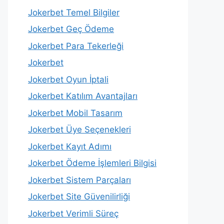
Jokerbet Temel Bilgiler
Jokerbet Geç Ödeme
Jokerbet Para Tekerleği
Jokerbet
Jokerbet Oyun İptali
Jokerbet Katılım Avantajları
Jokerbet Mobil Tasarım
Jokerbet Üye Seçenekleri
Jokerbet Kayıt Adımı
Jokerbet Ödeme İşlemleri Bilgisi
Jokerbet Sistem Parçaları
Jokerbet Site Güvenilirliği
Jokerbet Verimli Süreç