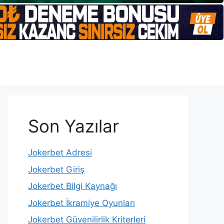
Son Yazılar
Jokerbet Adresi
Jokerbet Giriş
Jokerbet Bilgi Kaynağı
Jokerbet İkramiye Oyunları
Jokerbet Güvenilirlik Kriterleri