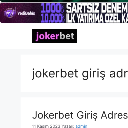
İçeriğe
atla
jokerbet giriş adr
Jokerbet Giriş Adresi
11 Kasım 2023
Yazarı:
admin