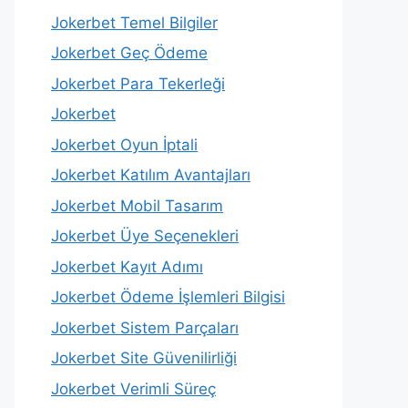
Jokerbet Temel Bilgiler
Jokerbet Geç Ödeme
Jokerbet Para Tekerleği
Jokerbet
Jokerbet Oyun İptali
Jokerbet Katılım Avantajları
Jokerbet Mobil Tasarım
Jokerbet Üye Seçenekleri
Jokerbet Kayıt Adımı
Jokerbet Ödeme İşlemleri Bilgisi
Jokerbet Sistem Parçaları
Jokerbet Site Güvenilirliği
Jokerbet Verimli Süreç