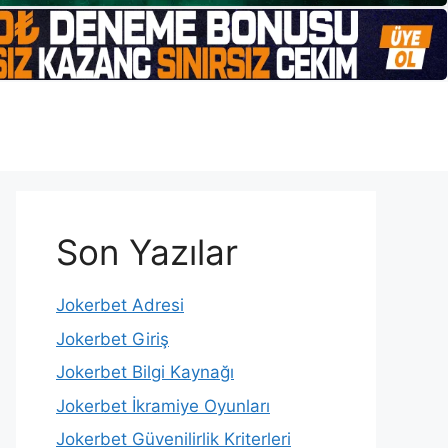
Son Yazılar
Jokerbet Adresi
Jokerbet Giriş
Jokerbet Bilgi Kaynağı
Jokerbet İkramiye Oyunları
Jokerbet Güvenilirlik Kriterleri