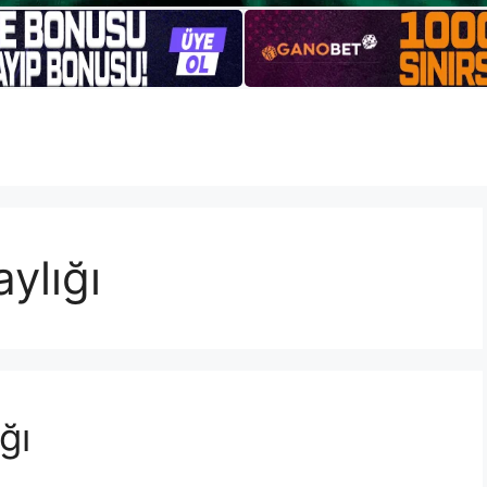
aylığı
ğı