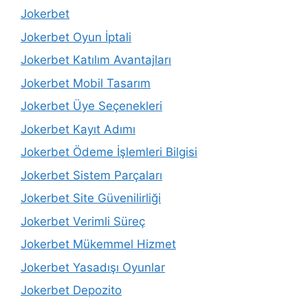
Jokerbet
Jokerbet Oyun İptali
Jokerbet Katılım Avantajları
Jokerbet Mobil Tasarım
Jokerbet Üye Seçenekleri
Jokerbet Kayıt Adımı
Jokerbet Ödeme İşlemleri Bilgisi
Jokerbet Sistem Parçaları
Jokerbet Site Güvenilirliği
Jokerbet Verimli Süreç
Jokerbet Mükemmel Hizmet
Jokerbet Yasadışı Oyunlar
Jokerbet Depozito