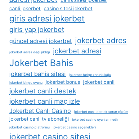
bahis sitesi jokerbet
canli jokerbet
casino sitesi jokerbet
giris adresi jokerbet
giris yap jokerbet
jokerbet adres
güncel adresi jokerbet
jokerbet adresi
jokerbet adres değişikliği
Jokerbet Bahis
jokerbet bahis sitesi
jokerbet belge zorunluluğu
jokerbet bonus
jokerbet canli
jokerbet bingo oyunu
jokerbet canli destek
jokerbet canli maç izle
Jokerbet Canlı Casino
jokerbet canlı destek sorun çözüm
jokerbet canlı tv aboneliği
jokerbet casino oyunları nedir
jokerbet casino platformu
jokerbet casino seçenekleri
jokerbet casino sitesi