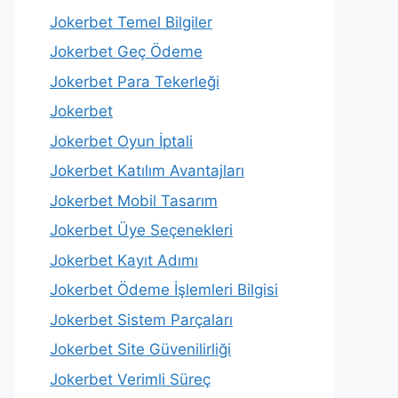
Jokerbet Temel Bilgiler
Jokerbet Geç Ödeme
Jokerbet Para Tekerleği
Jokerbet
Jokerbet Oyun İptali
Jokerbet Katılım Avantajları
Jokerbet Mobil Tasarım
Jokerbet Üye Seçenekleri
Jokerbet Kayıt Adımı
Jokerbet Ödeme İşlemleri Bilgisi
Jokerbet Sistem Parçaları
Jokerbet Site Güvenilirliği
Jokerbet Verimli Süreç