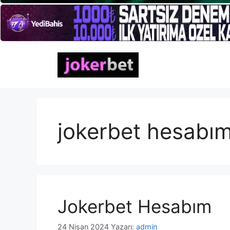
İçeriğe
atla
jokerbet hesabı
Jokerbet Hesabım
24 Nisan 2024
Yazarı:
admin