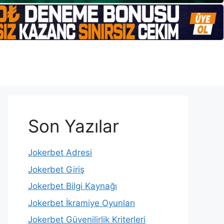
Son Yazılar
Jokerbet Adresi
Jokerbet Giriş
Jokerbet Bilgi Kaynağı
Jokerbet İkramiye Oyunları
Jokerbet Güvenilirlik Kriterleri