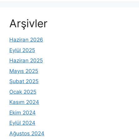
Arşivler
Haziran 2026
Eylül 2025
Haziran 2025
Mayıs 2025
Şubat 2025
Ocak 2025
Kasım 2024
Ekim 2024
Eylül 2024
Ağustos 2024