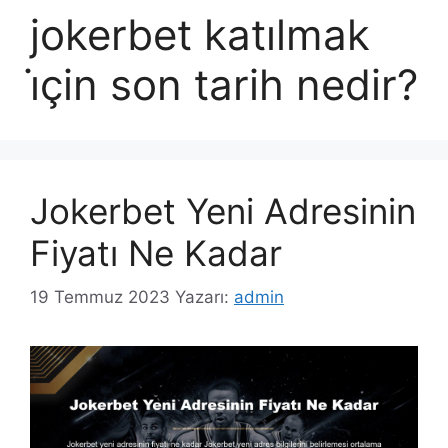
jokerbet katılmak
i̇çin son tarih nedir?
Jokerbet Yeni Adresinin
Fiyatı Ne Kadar
19 Temmuz 2023
Yazarı:
admin