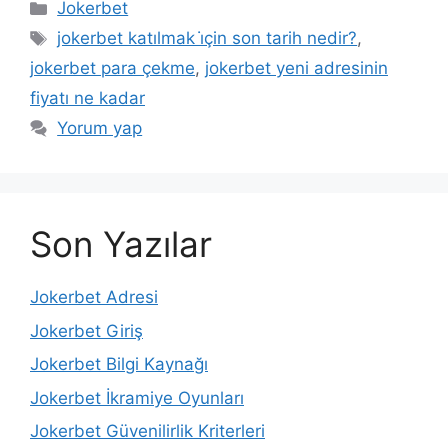
Kategoriler
Jokerbet
Etiketler
jokerbet katılmak i̇çin son tarih nedir?
,
jokerbet para çekme
,
jokerbet yeni adresinin
fiyatı ne kadar
Yorum yap
Son Yazılar
Jokerbet Adresi
Jokerbet Giriş
Jokerbet Bilgi Kaynağı
Jokerbet İkramiye Oyunları
Jokerbet Güvenilirlik Kriterleri