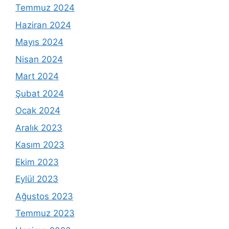
Temmuz 2024
Haziran 2024
Mayıs 2024
Nisan 2024
Mart 2024
Şubat 2024
Ocak 2024
Aralık 2023
Kasım 2023
Ekim 2023
Eylül 2023
Ağustos 2023
Temmuz 2023