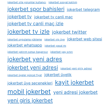
jokerbet site yorumlar kullanıcı
jokerbet sosyal katılım
jokerbet spor bahisleri
jokerbet telegram
jokerbet tv
jokerbet tv canli maç
jokerbet tv canli maç izle
jokerbet tv izle
jokerbet twitter
jokerbet web sitesi
jokerbet uygulama yükleme
jokerbet vip üye
jokerbet whatsapp
jokerbet yasal mı
jokerbet yatırım sonuç başarısız
jokerbet yaş sınırı
jokerbet yeni adres
jokerbet yeni adresi
jokerbet yeni giriş adresi
jokerbet üyelik
jokerbet üyeler güncel fiyat
kayit jokerbet
jokerbet üye seçenekleri
mobil jokerbet
yeni adresi jokerbet
yeni giris jokerbet