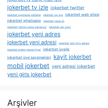
jokerbet tv izle
jokerbet twitter
jokerbet web sitesi
jokerbet uygulama yükleme
jokerbet vip üye
jokerbet whatsapp
jokerbet yasal mı
jokerbet yatırım sonuç başarısız
jokerbet yaş sınırı
jokerbet yeni adres
jokerbet yeni adresi
jokerbet yeni giriş adresi
jokerbet üyelik
jokerbet üyeler güncel fiyat
kayit jokerbet
jokerbet üye seçenekleri
mobil jokerbet
yeni adresi jokerbet
yeni giris jokerbet
Arşivler