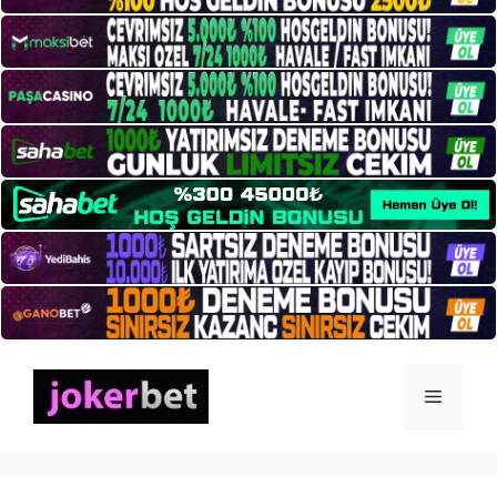
İçeriğe
atla
Menü