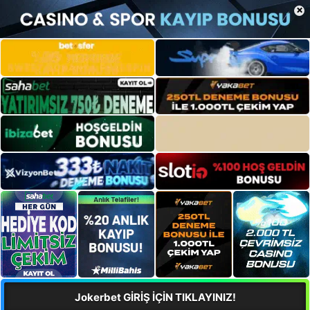
×
Jokerbet GİRİŞ İÇİN TIKLAYINIZ!