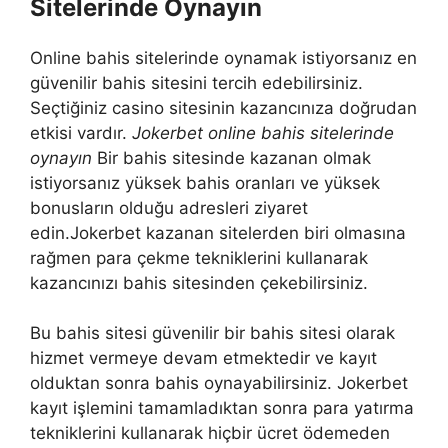
Sitelerinde Oynayın
Online bahis sitelerinde oynamak istiyorsanız en
güvenilir bahis sitesini tercih edebilirsiniz.
Seçtiğiniz casino sitesinin kazancınıza doğrudan
etkisi vardır.
Jokerbet online bahis sitelerinde
oynayın
Bir bahis sitesinde kazanan olmak
istiyorsanız yüksek bahis oranları ve yüksek
bonusların olduğu adresleri ziyaret
edin.Jokerbet kazanan sitelerden biri olmasına
rağmen para çekme tekniklerini kullanarak
kazancınızı bahis sitesinden çekebilirsiniz.
Bu bahis sitesi güvenilir bir bahis sitesi olarak
hizmet vermeye devam etmektedir ve kayıt
olduktan sonra bahis oynayabilirsiniz. Jokerbet
kayıt işlemini tamamladıktan sonra para yatırma
tekniklerini kullanarak hiçbir ücret ödemeden