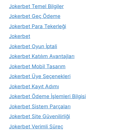
Jokerbet Temel Bilgiler
Jokerbet Geç Ödeme
Jokerbet Para Tekerleği
Jokerbet
Jokerbet Oyun İptali
Jokerbet Katılım Avantajları
Jokerbet Mobil Tasarım
Jokerbet Üye Seçenekleri
Jokerbet Kayıt Adımı
Jokerbet Ödeme İşlemleri Bilgisi
Jokerbet Sistem Parçaları
Jokerbet Site Güvenilirliği
Jokerbet Verimli Süreç