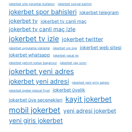
jokerbet site yorumlar kullanıcı
jokerbet sosyal katılım
jokerbet spor bahisleri
jokerbet telegram
jokerbet tv
jokerbet tv canli maç
jokerbet tv canli maç izle
jokerbet tv izle
jokerbet twitter
jokerbet web sitesi
jokerbet uygulama yükleme
jokerbet vip üye
jokerbet whatsapp
jokerbet yasal mı
jokerbet yatırım sonuç başarısız
jokerbet yaş sınırı
jokerbet yeni adres
jokerbet yeni adresi
jokerbet yeni giriş adresi
jokerbet üyelik
jokerbet üyeler güncel fiyat
kayit jokerbet
jokerbet üye seçenekleri
mobil jokerbet
yeni adresi jokerbet
yeni giris jokerbet