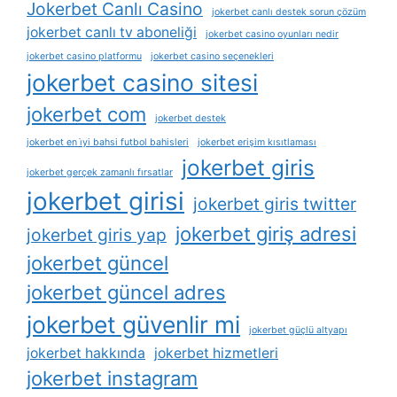
Jokerbet Canlı Casino
jokerbet canlı destek sorun çözüm
jokerbet canlı tv aboneliği
jokerbet casino oyunları nedir
jokerbet casino platformu
jokerbet casino seçenekleri
jokerbet casino sitesi
jokerbet com
jokerbet destek
jokerbet en i̇yi bahsi futbol bahisleri
jokerbet erişim kısıtlaması
jokerbet giris
jokerbet gerçek zamanlı fırsatlar
jokerbet girisi
jokerbet giris twitter
jokerbet giriş adresi
jokerbet giris yap
jokerbet güncel
jokerbet güncel adres
jokerbet güvenlir mi
jokerbet güçlü altyapı
jokerbet hakkında
jokerbet hizmetleri
jokerbet instagram