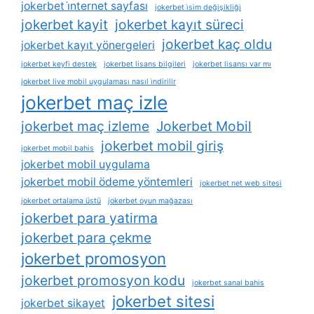
jokerbet i̇nternet sayfası
jokerbet i̇sim değişikliği
jokerbet kayit
jokerbet kayıt süreci
jokerbet kaç oldu
jokerbet kayıt yönergeleri
jokerbet keyfi destek
jokerbet lisans bilgileri
jokerbet lisansı var mı
jokerbet live mobil uygulaması nasıl i̇ndirilir
jokerbet maç izle
jokerbet maç izleme
Jokerbet Mobil
jokerbet mobil giriş
jokerbet mobil bahis
jokerbet mobil uygulama
jokerbet mobil ödeme yöntemleri
jokerbet net web sitesi
jokerbet ortalama üstü
jokerbet oyun mağazası
jokerbet para yatirma
jokerbet para çekme
jokerbet promosyon
jokerbet promosyon kodu
jokerbet sanal bahis
jokerbet sitesi
jokerbet sikayet