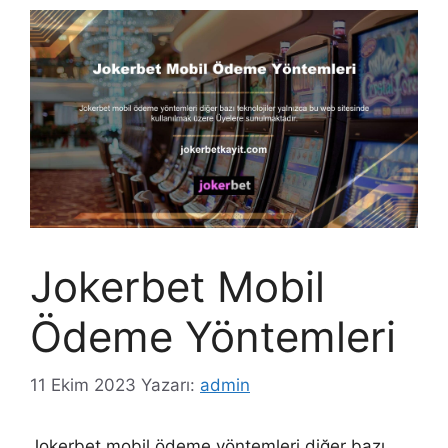
Jokerbet Mobil
Ödeme Yöntemleri
11 Ekim 2023
Yazarı:
admin
Jokerbet mobil ödeme yöntemleri diğer bazı