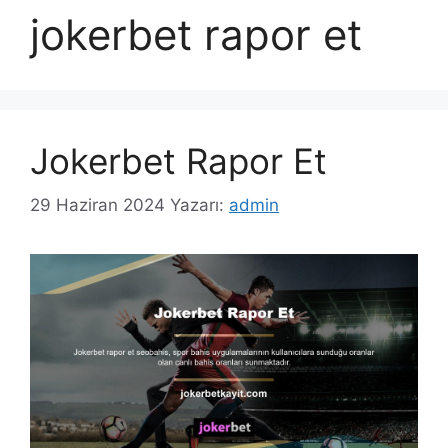
jokerbet rapor et
Jokerbet Rapor Et
29 Haziran 2024
Yazarı:
admin