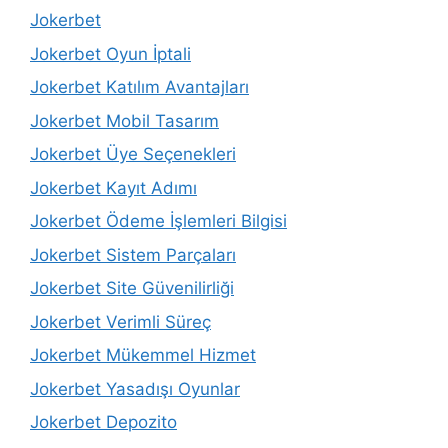
Jokerbet
Jokerbet Oyun İptali
Jokerbet Katılım Avantajları
Jokerbet Mobil Tasarım
Jokerbet Üye Seçenekleri
Jokerbet Kayıt Adımı
Jokerbet Ödeme İşlemleri Bilgisi
Jokerbet Sistem Parçaları
Jokerbet Site Güvenilirliği
Jokerbet Verimli Süreç
Jokerbet Mükemmel Hizmet
Jokerbet Yasadışı Oyunlar
Jokerbet Depozito