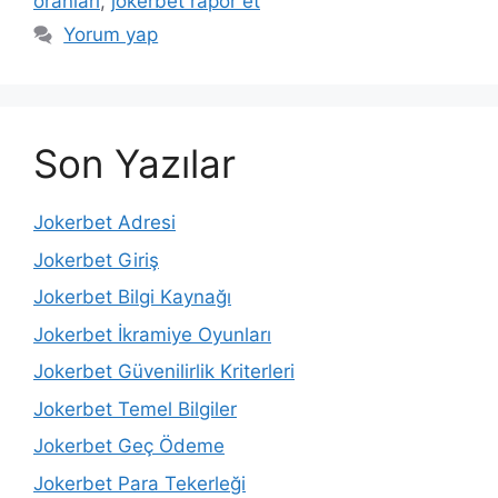
oranları
,
jokerbet rapor et
Yorum yap
Son Yazılar
Jokerbet Adresi
Jokerbet Giriş
Jokerbet Bilgi Kaynağı
Jokerbet İkramiye Oyunları
Jokerbet Güvenilirlik Kriterleri
Jokerbet Temel Bilgiler
Jokerbet Geç Ödeme
Jokerbet Para Tekerleği