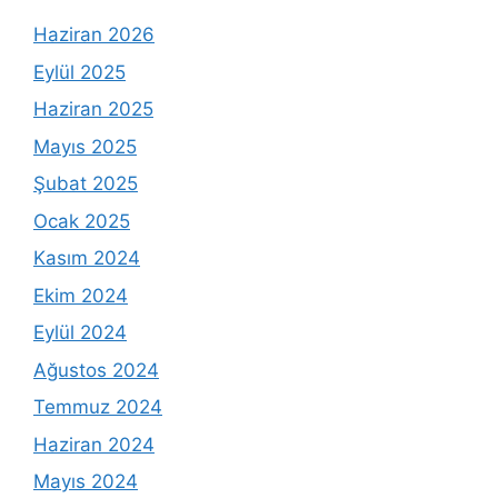
Haziran 2026
Eylül 2025
Haziran 2025
Mayıs 2025
Şubat 2025
Ocak 2025
Kasım 2024
Ekim 2024
Eylül 2024
Ağustos 2024
Temmuz 2024
Haziran 2024
Mayıs 2024