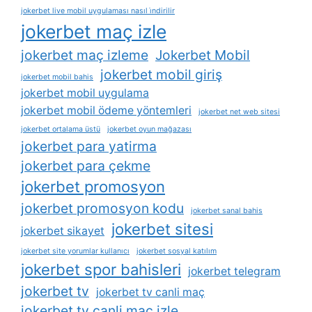
jokerbet live mobil uygulaması nasıl i̇ndirilir
jokerbet maç izle
jokerbet maç izleme
Jokerbet Mobil
jokerbet mobil giriş
jokerbet mobil bahis
jokerbet mobil uygulama
jokerbet mobil ödeme yöntemleri
jokerbet net web sitesi
jokerbet ortalama üstü
jokerbet oyun mağazası
jokerbet para yatirma
jokerbet para çekme
jokerbet promosyon
jokerbet promosyon kodu
jokerbet sanal bahis
jokerbet sitesi
jokerbet sikayet
jokerbet site yorumlar kullanıcı
jokerbet sosyal katılım
jokerbet spor bahisleri
jokerbet telegram
jokerbet tv
jokerbet tv canli maç
jokerbet tv canli maç izle