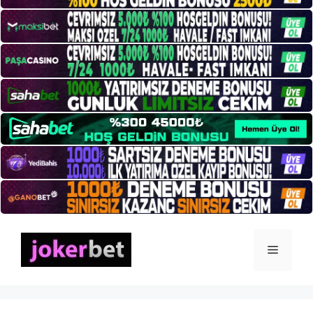
İçeriğe
atla
Menü