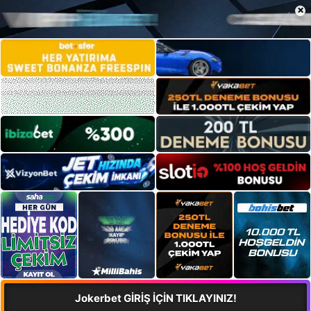
×
Jokerbet GİRİŞ İÇİN TIKLAYINIZ!