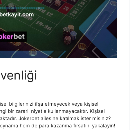
venliği
isel bilgilerinizi ifşa etmeyecek veya kişisel
hangi bir zararlı niyetle kullanmayacaktır. Kişisel
ktadır. Jokerbet ailesine katılmak ister misiniz?
 oynama hem de para kazanma fırsatını yakalayın!