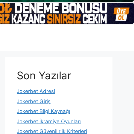
Son Yazılar
Jokerbet Adresi
Jokerbet Giriş
Jokerbet Bilgi Kaynağı
Jokerbet İkramiye Oyunları
Jokerbet Güvenilirlik Kriterleri