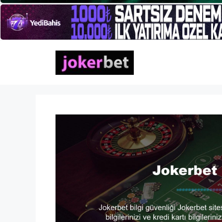
İçeriğe
atla