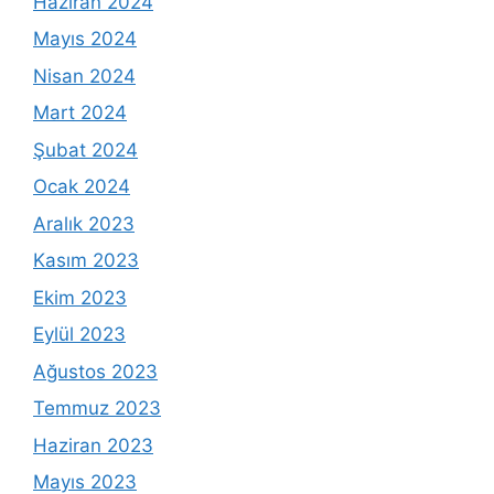
Haziran 2024
Mayıs 2024
Nisan 2024
Mart 2024
Şubat 2024
Ocak 2024
Aralık 2023
Kasım 2023
Ekim 2023
Eylül 2023
Ağustos 2023
Temmuz 2023
Haziran 2023
Mayıs 2023