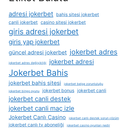
adresi jokerbet
bahis sitesi jokerbet
canli jokerbet
casino sitesi jokerbet
giris adresi jokerbet
giris yap jokerbet
jokerbet adres
güncel adresi jokerbet
jokerbet adresi
jokerbet adres değişikliği
Jokerbet Bahis
jokerbet bahis sitesi
jokerbet belge zorunluluğu
jokerbet bonus
jokerbet canli
jokerbet bingo oyunu
jokerbet canli destek
jokerbet canli maç izle
Jokerbet Canlı Casino
jokerbet canlı destek sorun çözüm
jokerbet canlı tv aboneliği
jokerbet casino oyunları nedir