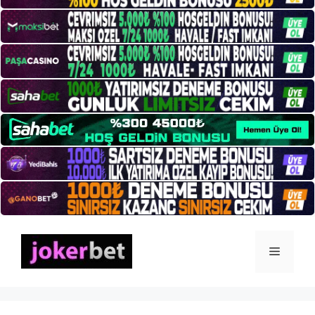
İçeriğe
atla
Menü