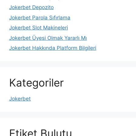
Jokerbet Depozito
Jokerbet Parola Sıfırlama
Jokerbet Slot Makineleri
Jokerbet Üyesi Olmak Yararlı Mı
Jokerbet Hakkında Platform Bilgileri
Kategoriler
Jokerbet
Etiket Bulutu