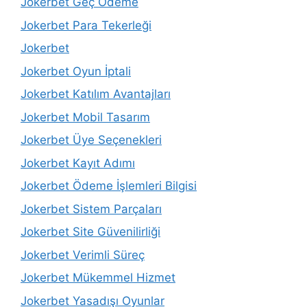
Jokerbet Geç Ödeme
Jokerbet Para Tekerleği
Jokerbet
Jokerbet Oyun İptali
Jokerbet Katılım Avantajları
Jokerbet Mobil Tasarım
Jokerbet Üye Seçenekleri
Jokerbet Kayıt Adımı
Jokerbet Ödeme İşlemleri Bilgisi
Jokerbet Sistem Parçaları
Jokerbet Site Güvenilirliği
Jokerbet Verimli Süreç
Jokerbet Mükemmel Hizmet
Jokerbet Yasadışı Oyunlar