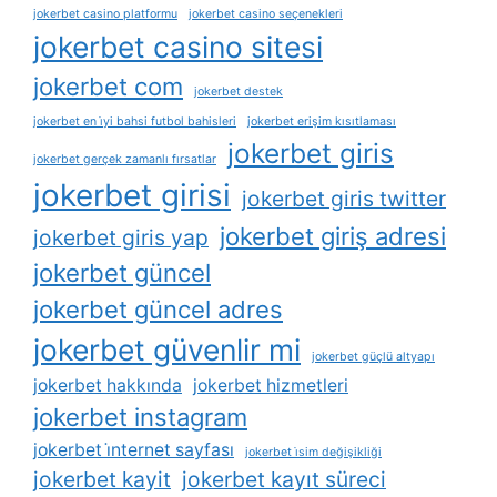
jokerbet casino platformu
jokerbet casino seçenekleri
jokerbet casino sitesi
jokerbet com
jokerbet destek
jokerbet en i̇yi bahsi futbol bahisleri
jokerbet erişim kısıtlaması
jokerbet giris
jokerbet gerçek zamanlı fırsatlar
jokerbet girisi
jokerbet giris twitter
jokerbet giriş adresi
jokerbet giris yap
jokerbet güncel
jokerbet güncel adres
jokerbet güvenlir mi
jokerbet güçlü altyapı
jokerbet hakkında
jokerbet hizmetleri
jokerbet instagram
jokerbet i̇nternet sayfası
jokerbet i̇sim değişikliği
jokerbet kayit
jokerbet kayıt süreci