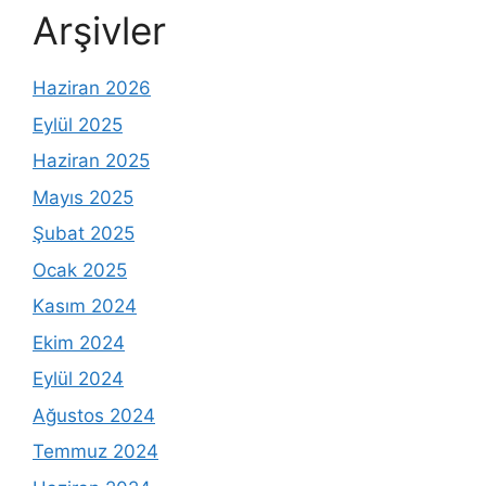
Arşivler
Haziran 2026
Eylül 2025
Haziran 2025
Mayıs 2025
Şubat 2025
Ocak 2025
Kasım 2024
Ekim 2024
Eylül 2024
Ağustos 2024
Temmuz 2024