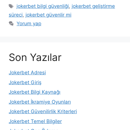
Etiketler
jokerbet bilgi güvenliği
,
jokerbet geliştirme
süreci
,
jokerbet güvenlir mi
Yorum yap
Son Yazılar
Jokerbet Adresi
Jokerbet Giriş
Jokerbet Bilgi Kaynağı
Jokerbet İkramiye Oyunları
Jokerbet Güvenilirlik Kriterleri
Jokerbet Temel Bilgiler