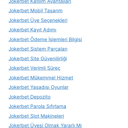
Jokerbet Katılım Avantajları
Jokerbet Mobil Tasarım
Jokerbet Üye Seçenekleri
Jokerbet Kayıt Adımı
Jokerbet Ödeme İşlemleri Bilgisi
Jokerbet Sistem Parçaları
Jokerbet Site Güvenilirliği
Jokerbet Verimli Süreç
Jokerbet Mükemmel Hizmet
Jokerbet Yasadışı Oyunlar
Jokerbet Depozito
Jokerbet Parola Sıfırlama
Jokerbet Slot Makineleri
Jokerbet Üyesi Olmak Yararlı Mı