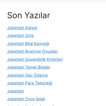
Son Yazılar
Jokerbet Adresi
Jokerbet Giriş
Jokerbet Bilgi Kaynağı
Jokerbet İkramiye Oyunları
Jokerbet Güvenilirlik Kriterleri
Jokerbet Temel Bilgiler
Jokerbet Geç Ödeme
Jokerbet Para Tekerleği
Jokerbet
Jokerbet Oyun İptali