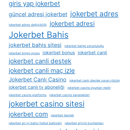
giris yap jokerbet
jokerbet adres
güncel adresi jokerbet
jokerbet adresi
jokerbet adres değişikliği
Jokerbet Bahis
jokerbet bahis sitesi
jokerbet belge zorunluluğu
jokerbet bonus
jokerbet canli
jokerbet bingo oyunu
jokerbet canli destek
jokerbet canli maç izle
Jokerbet Canlı Casino
jokerbet canlı destek sorun çözüm
jokerbet canlı tv aboneliği
jokerbet casino oyunları nedir
jokerbet casino platformu
jokerbet casino seçenekleri
jokerbet casino sitesi
jokerbet com
jokerbet destek
jokerbet en i̇yi bahsi futbol bahisleri
jokerbet erişim kısıtlaması