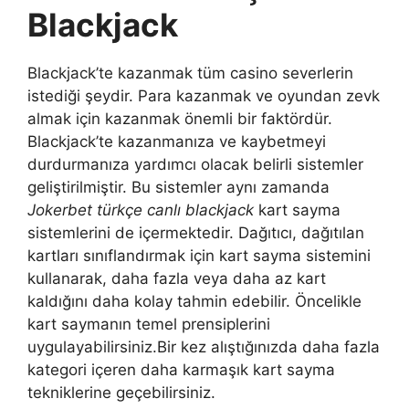
Blackjack
Blackjack’te kazanmak tüm casino severlerin
istediği şeydir. Para kazanmak ve oyundan zevk
almak için kazanmak önemli bir faktördür.
Blackjack’te kazanmanıza ve kaybetmeyi
durdurmanıza yardımcı olacak belirli sistemler
geliştirilmiştir. Bu sistemler aynı zamanda
Jokerbet türkçe canlı blackjack
kart sayma
sistemlerini de içermektedir. Dağıtıcı, dağıtılan
kartları sınıflandırmak için kart sayma sistemini
kullanarak, daha fazla veya daha az kart
kaldığını daha kolay tahmin edebilir. Öncelikle
kart saymanın temel prensiplerini
uygulayabilirsiniz.Bir kez alıştığınızda daha fazla
kategori içeren daha karmaşık kart sayma
tekniklerine geçebilirsiniz.