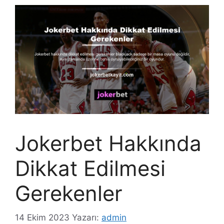
Jokerbet Hakkında
Dikkat Edilmesi
Gerekenler
14 Ekim 2023
Yazarı:
admin