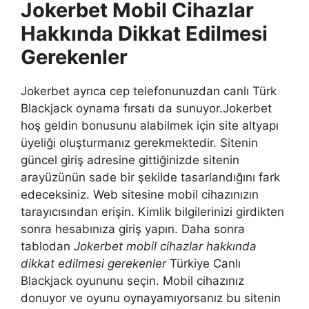
Jokerbet Mobil Cihazlar
Hakkında Dikkat Edilmesi
Gerekenler
Jokerbet ayrıca cep telefonunuzdan canlı Türk
Blackjack oynama fırsatı da sunuyor.Jokerbet
hoş geldin bonusunu alabilmek için site altyapı
üyeliği oluşturmanız gerekmektedir. Sitenin
güncel giriş adresine gittiğinizde sitenin
arayüzünün sade bir şekilde tasarlandığını fark
edeceksiniz. Web sitesine mobil cihazınızın
tarayıcısından erişin. Kimlik bilgilerinizi girdikten
sonra hesabınıza giriş yapın. Daha sonra
tablodan
Jokerbet mobil cihazlar hakkında
dikkat edilmesi gerekenler
Türkiye Canlı
Blackjack oyununu seçin. Mobil cihazınız
donuyor ve oyunu oynayamıyorsanız bu sitenin